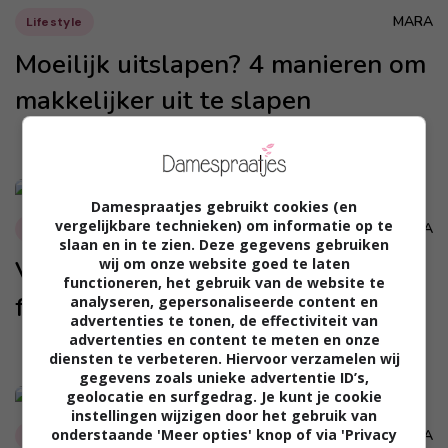
MARA
Lifestyle
Moeilijk uitslapen? 4 manieren om
makkelijker uit te slapen
Damespraatjes gebruikt cookies (en
vergelijkbare technieken) om informatie op te
MARA
Lifestyle
slaan en in te zien. Deze gegevens gebruiken
Vijf originele activiteiten op een
wij om onze website goed te laten
functioneren, het gebruik van de website te
feestje
analyseren, gepersonaliseerde content en
advertenties te tonen, de effectiviteit van
advertenties en content te meten en onze
diensten te verbeteren. Hiervoor verzamelen wij
gegevens zoals unieke advertentie ID’s,
geolocatie en surfgedrag. Je kunt je cookie
instellingen wijzigen door het gebruik van
onderstaande 'Meer opties' knop of via 'Privacy
SANDRA
Lifestyle