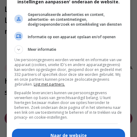
instellingen aanpassen' onderaan de website.
Levensgevaarlijk voor je huisdier:
Gepersonaliseerde advertenties en content,
Laat deze voedingsmiddelen niet
advertentie- en contentmetingen,
doelgroepenonderzoek en ontwikkeling van diensten
rondslingeren
Informatie op een apparaat opslaan en/of openen
Meer informatie
Uw persoonsgegevens worden verwerkt en informatie van uw
apparaat (cookies, unieke ID's en andere apparaatgegevens)
MARA
Lifestyle
kan worden opgeslagen door, geopend door en gedeeld met
332 partners of specifiek door deze site worden gebruikt. Wij
Hoe kun je jouw Instagram pagina
en onze partners kunnen precieze geolocatiegegevens
gebruiken.
Lijst met partners.
snel laten groeien?
Bepaalde leveranciers kunnen uw persoonsgegevens
verwerken op basis van gerechtvaardigd belang. U kunt
hiertegen bezwaar maken door uw opties hieronder te
beheren. Zoek onderaan deze pagina of in het sitemenu naar
een link om uw toestemming te beheren of in te trekken via de
privacy- en cookie-instellingen.
NIEUWER
OUDER
Naar de website