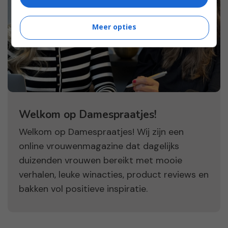
Meer opties
Welkom op Damespraatjes!
Welkom op Damespraatjes! Wij zijn een
online vrouwenmagazine dat dagelijks
duizenden vrouwen bereikt met mooie
verhalen, leuke winacties, product reviews en
bakken vol positieve inspiratie.