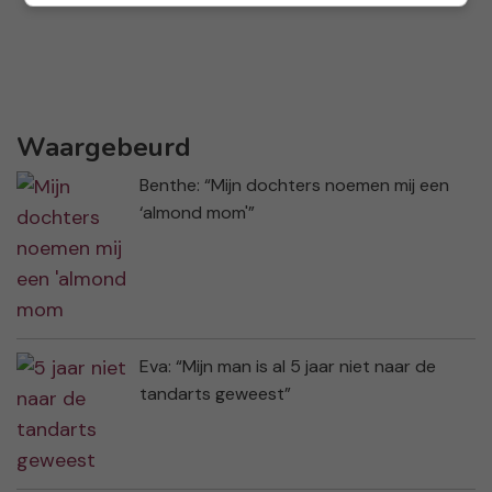
Waargebeurd
Benthe: “Mijn dochters noemen mij een
‘almond mom'”
Eva: “Mijn man is al 5 jaar niet naar de
tandarts geweest”