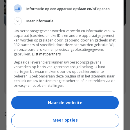
Informatie op een apparaat opslaan en/of openen
Meer informatie
Uw persoonsgegevens worden verwerkt en informatie van uw
apparaat (cookies, unieke ID's en andere apparaatgegevens)
Welkom op Damespraatjes!
kan worden opgeslagen door, geopend door en gedeeld met
332 partners of specifiek door deze site worden gebruikt. Wij
Welkom op Damespraatjes! Wij zijn een
en onze partners kunnen precieze geolocatiegegevens
gebruiken.
Lijst met partners.
online vrouwenmagazine dat dagelijks
Bepaalde leveranciers kunnen uw persoonsgegevens
duizenden vrouwen bereikt met mooie
verwerken op basis van gerechtvaardigd belang. U kunt
hiertegen bezwaar maken door uw opties hieronder te
verhalen, leuke winacties, product reviews en
beheren. Zoek onderaan deze pagina of in het sitemenu naar
bakken vol positieve inspiratie.
een link om uw toestemming te beheren of in te trekken via de
privacy- en cookie-instellingen.
Naar de website
Damespraatjes op
Meer opties