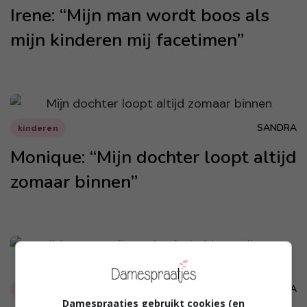
Irene: “Mijn man wordt boos als
mijn kinderen mij facetimen”
SANDRA
kinderen
Monique: “Mijn dochter loopt altijd
zomaar binnen”
SANDRA
Relaties
Damespraatjes gebruikt cookies (en