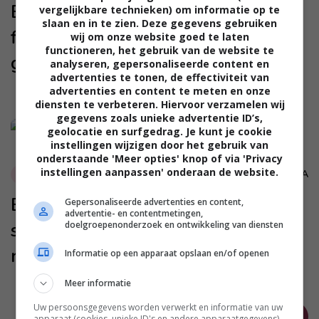
Ella: “We hebben tijdens onze
vergelijkbare technieken) om informatie op te
slaan en in te zien. Deze gegevens gebruiken
fietsreis afscheid van elkaar
wij om onze website goed te laten
functioneren, het gebruik van de website te
genomen”
analyseren, gepersonaliseerde content en
advertenties te tonen, de effectiviteit van
advertenties en content te meten en onze
diensten te verbeteren. Hiervoor verzamelen wij
gegevens zoals unieke advertentie ID’s,
geolocatie en surfgedrag. Je kunt je cookie
instellingen wijzigen door het gebruik van
onderstaande 'Meer opties' knop of via 'Privacy
instellingen aanpassen' onderaan de website.
MARA
Relaties
Erin: “Hij wil dat ik bijna mijn hele
Gepersonaliseerde advertenties en content,
advertentie- en contentmetingen,
salaris op de gezamenlijke
doelgroepenonderzoek en ontwikkeling van diensten
rekening stort”
Informatie op een apparaat opslaan en/of openen
Meer informatie
Uw persoonsgegevens worden verwerkt en informatie van uw
OUDER
apparaat (cookies, unieke ID's en andere apparaatgegevens)