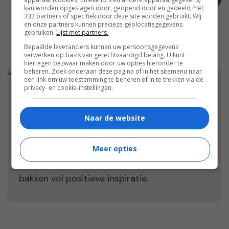
kan worden opgeslagen door, geopend door en gedeeld met
332 partners of specifiek door deze site worden gebruikt. Wij
en onze partners kunnen precieze geolocatiegegevens
gebruiken.
Lijst met partners.
Bepaalde leveranciers kunnen uw persoonsgegevens
verwerken op basis van gerechtvaardigd belang. U kunt
hiertegen bezwaar maken door uw opties hieronder te
beheren. Zoek onderaan deze pagina of in het sitemenu naar
een link om uw toestemming te beheren of in te trekken via de
privacy- en cookie-instellingen.
Welkom op Damespraatjes!
Naar de website
Welkom op Damespraatjes! Wij zijn een
online vrouwenmagazine dat dagelijks
duizenden vrouwen bereikt met mooie
Meer opties
verhalen, leuke winacties, product reviews en
bakken vol positieve inspiratie.