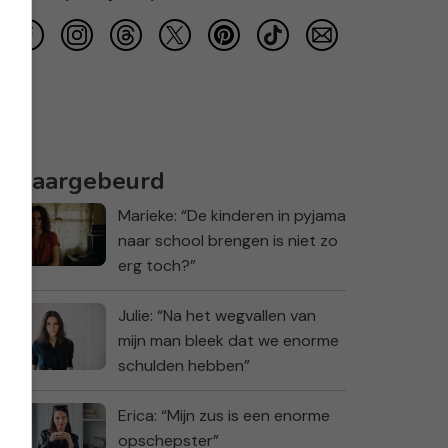
Waargebeurd
Marieke: “De kinderen in pyjama
naar school brengen is niet zo
erg toch?”
Julie: “Na het wegvallen van
mijn man bleek dat we enorme
schulden hebben”
Erica: “Mijn zus is een enorme
opschepster”