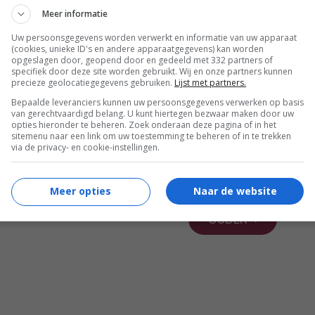
MARA
25 APR 2012
Tuinieren
1
Meer informatie
Buitenzitten voor beginners
Uw persoonsgegevens worden verwerkt en informatie van uw apparaat
(cookies, unieke ID's en andere apparaatgegevens) kan worden
opgeslagen door, geopend door en gedeeld met 332 partners of
specifiek door deze site worden gebruikt. Wij en onze partners kunnen
precieze geolocatiegegevens gebruiken.
Lijst met partners.
Bepaalde leveranciers kunnen uw persoonsgegevens verwerken op basis
van gerechtvaardigd belang. U kunt hiertegen bezwaar maken door uw
opties hieronder te beheren. Zoek onderaan deze pagina of in het
MARA
04 APR 2012
Algemeen
2
sitemenu naar een link om uw toestemming te beheren of in te trekken
via de privacy- en cookie-instellingen.
Paasherinneringen
Meer opties
Naar de website
OUDER