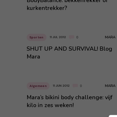
BodyBalance: bekkenrekker of
kurkentrekker?
MARA
11 JUL 2012
Sporten
0
SHUT UP AND SURVIVAL! Blog
Mara
MARA
11 JUN 2012
Algemeen
0
Mara’s bikini body challenge: vijf
kilo in zes weken!