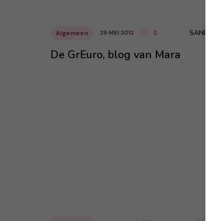
SANDRA
29 MEI 2012
Algemeen
0
De GrEuro, blog van Mara