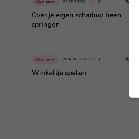
MARA
27 APR 2012
Algemeen
0
Over je eigen schaduw heen
springen
MARA
20 APR 2012
Algemeen
1
Winkeltje spelen