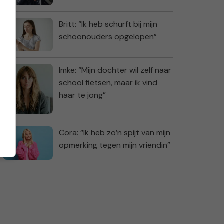
Britt: “Ik heb schurft bij mijn
schoonouders opgelopen”
Imke: “Mijn dochter wil zelf naar
school fietsen, maar ik vind
haar te jong”
Cora: “Ik heb zo’n spijt van mijn
opmerking tegen mijn vriendin”