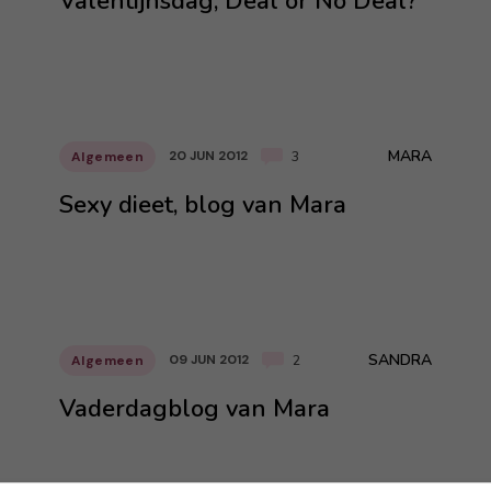
Valentijnsdag, Deal or No Deal?
MARA
20 JUN 2012
Algemeen
3
Sexy dieet, blog van Mara
SANDRA
09 JUN 2012
Algemeen
2
Vaderdagblog van Mara