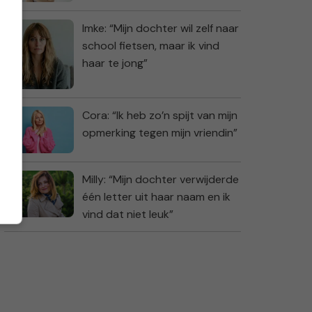
Imke: “Mijn dochter wil zelf naar
school fietsen, maar ik vind
haar te jong”
Cora: “Ik heb zo’n spijt van mijn
opmerking tegen mijn vriendin”
Milly: “Mijn dochter verwijderde
één letter uit haar naam en ik
vind dat niet leuk”