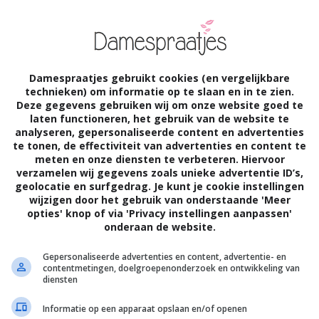
MARA
01 AUG 2023
€
0
Wat is het verschil tussen
natuurlijke make-up en gewone
make-up?
Damespraatjes gebruikt cookies (en vergelijkbare
technieken) om informatie op te slaan en in te zien.
Deze gegevens gebruiken wij om onze website goed te
laten functioneren, het gebruik van de website te
analyseren, gepersonaliseerde content en advertenties
te tonen, de effectiviteit van advertenties en content te
meten en onze diensten te verbeteren. Hiervoor
verzamelen wij gegevens zoals unieke advertentie ID’s,
geolocatie en surfgedrag. Je kunt je cookie instellingen
wijzigen door het gebruik van onderstaande 'Meer
opties' knop of via 'Privacy instellingen aanpassen'
onderaan de website.
Gepersonaliseerde advertenties en content, advertentie- en
contentmetingen, doelgroepenonderzoek en ontwikkeling van
diensten
AMANDA
31 JUL 2023
€
0
Informatie op een apparaat opslaan en/of openen
Zwangerschapsbeeldje maken?