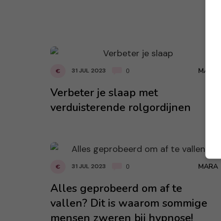
MARA
31 JUL 2023
€
0
Verbeter je slaap met
verduisterende rolgordijnen
MARA
31 JUL 2023
€
0
Alles geprobeerd om af te
vallen? Dit is waarom sommige
mensen zweren bij hypnose!