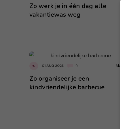
Zo werk je in één dag alle
vakantiewas weg
MARA
01 AUG 2023
€
0
Zo organiseer je een
kindvriendelijke barbecue