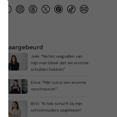
Waargebeurd
Julie: “Na het wegvallen van
mijn man bleek dat we enorme
schulden hebben”
Erica: “Mijn zus is een enorme
opschepster”
Britt: “Ik heb schurft bij mijn
schoonouders opgelopen”