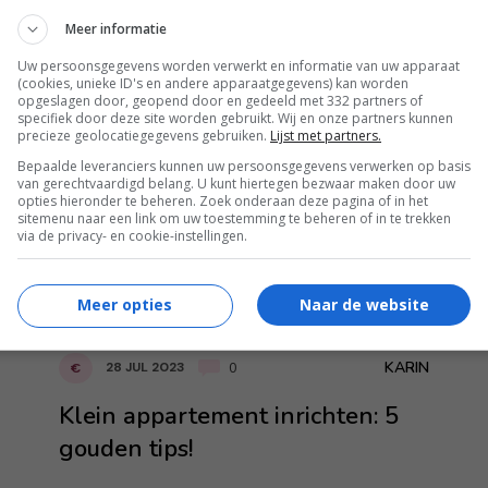
Zo gaat dat in z’n werk!
Meer informatie
Uw persoonsgegevens worden verwerkt en informatie van uw apparaat
(cookies, unieke ID's en andere apparaatgegevens) kan worden
opgeslagen door, geopend door en gedeeld met 332 partners of
specifiek door deze site worden gebruikt. Wij en onze partners kunnen
precieze geolocatiegegevens gebruiken.
Lijst met partners.
MARA
31 JUL 2023
€
0
Bepaalde leveranciers kunnen uw persoonsgegevens verwerken op basis
van gerechtvaardigd belang. U kunt hiertegen bezwaar maken door uw
Zo houd je jouw ‘speeltjes’
opties hieronder te beheren. Zoek onderaan deze pagina of in het
sitemenu naar een link om uw toestemming te beheren of in te trekken
hygiënisch
via de privacy- en cookie-instellingen.
Meer opties
Naar de website
KARIN
28 JUL 2023
€
0
Klein appartement inrichten: 5
gouden tips!