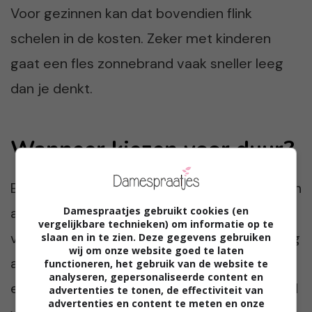
Voor gezinnen kan dat bovendien flink
schelen in de kosten. Zeker met kinderen
gaat een fles zonnebrand vaak sneller leeg
dan je denkt.
Wanneer kiezen voor duur?
Een duurdere zonnebrand kan interessant zijn
Damespraatjes gebruikt cookies (en
als je een gevoelige huid hebt, snel last hebt
vergelijkbare technieken) om informatie op te
van irritaties of een product zoekt dat prettig
slaan en in te zien. Deze gegevens gebruiken
wij om onze website goed te laten
aanvoelt onder make-up. Ook mensen die
functioneren, het gebruik van de website te
analyseren, gepersonaliseerde content en
een hekel hebben aan plakkerige zonnebrand
advertenties te tonen, de effectiviteit van
advertenties en content te meten en onze