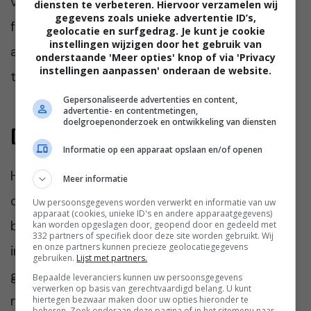
vinden soms meer comfort bij een luxere
diensten te verbeteren. Hiervoor verzamelen wij
gegevens zoals unieke advertentie ID’s,
formule. Dat betekent echter niet
geolocatie en surfgedrag. Je kunt je cookie
instellingen wijzigen door het gebruik van
automatisch dat je beter beschermd bent
onderstaande 'Meer opties' knop of via 'Privacy
instellingen aanpassen' onderaan de website.
tegen de zon.
Gepersonaliseerde advertenties en content,
advertentie- en contentmetingen,
doelgroepenonderzoek en ontwikkeling van diensten
De conclusie
Informatie op een apparaat opslaan en/of openen
Het grootste verschil tussen goedkope en
Meer informatie
dure zonnebrand zit meestal niet in de
Uw persoonsgegevens worden verwerkt en informatie van uw
apparaat (cookies, unieke ID's en andere apparaatgegevens)
bescherming tegen de zon, maar in de
kan worden opgeslagen door, geopend door en gedeeld met
332 partners of specifiek door deze site worden gebruikt. Wij
en onze partners kunnen precieze geolocatiegegevens
ingrediënten, textuur, geur en
gebruiken.
Lijst met partners.
gebruikservaring. Een goedkope zonnebrand
Bepaalde leveranciers kunnen uw persoonsgegevens
verwerken op basis van gerechtvaardigd belang. U kunt
met SPF 30 of SPF 50 beschermt net zo
hiertegen bezwaar maken door uw opties hieronder te
beheren. Zoek onderaan deze pagina of in het sitemenu naar