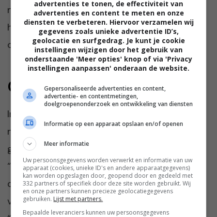
advertenties te tonen, de effectiviteit van
moment en mijn herinnering. En toch voelde
advertenties en content te meten en onze
diensten te verbeteren. Hiervoor verzamelen wij
het alsof Petra daar ook een klein stukje van
gegevens zoals unieke advertentie ID’s,
geolocatie en surfgedrag. Je kunt je cookie
opeiste.”
instellingen wijzigen door het gebruik van
onderstaande 'Meer opties' knop of via 'Privacy
instellingen aanpassen' onderaan de website.
Gescheiden
Gepersonaliseerde advertenties en content,
advertentie- en contentmetingen,
doelgroepenonderzoek en ontwikkeling van diensten
Inmiddels hebben Reineke en Petra nog
Informatie op een apparaat opslaan en/of openen
nauwelijks contact. Er is nooit een grote ruzie
Meer informatie
geweest en ook geen dramatische breuk.
Uw persoonsgegevens worden verwerkt en informatie van uw
“Die vriendin is ondertussen gescheiden en
apparaat (cookies, unieke ID's en andere apparaatgegevens)
kan worden opgeslagen door, geopend door en gedeeld met
door haar nieuwe relatie en leven zijn we
332 partners of specifiek door deze site worden gebruikt. Wij
en onze partners kunnen precieze geolocatiegegevens
volledig uit elkaar gegroeid,” vertelt Reineke.
gebruiken.
Lijst met partners.
Bepaalde leveranciers kunnen uw persoonsgegevens