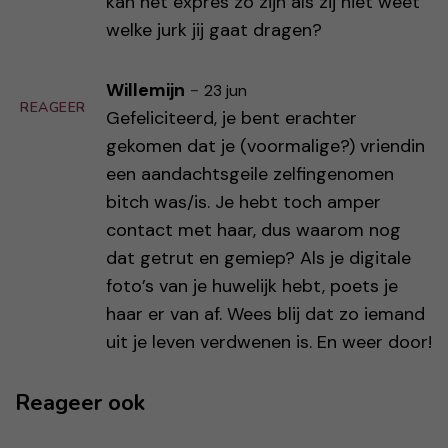
kan het expres zo zijn als zij niet weet
welke jurk jij gaat dragen?
Willemijn
-
23 jun
REAGEER
Gefeliciteerd, je bent erachter
gekomen dat je (voormalige?) vriendin
een aandachtsgeile zelfingenomen
bitch was/is. Je hebt toch amper
contact met haar, dus waarom nog
dat getrut en gemiep? Als je digitale
foto’s van je huwelijk hebt, poets je
haar er van af. Wees blij dat zo iemand
uit je leven verdwenen is. En weer door!
Reageer ook