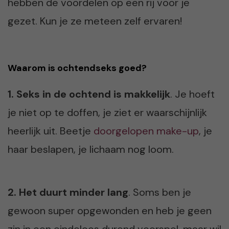
hebben de voordelen op een rij voor je
gezet. Kun je ze meteen zelf ervaren!
Waarom is ochtendseks goed?
1. Seks in de ochtend is makkelijk
. Je hoeft
je niet op te doffen, je ziet er waarschijnlijk
heerlijk uit. Beetje
doorgelopen make-up
, je
haar beslapen, je lichaam nog loom.
2. Het duurt minder lang
. Soms ben je
gewoon super opgewonden en heb je geen
zin in een eindeloos durend voorspel, maar wil