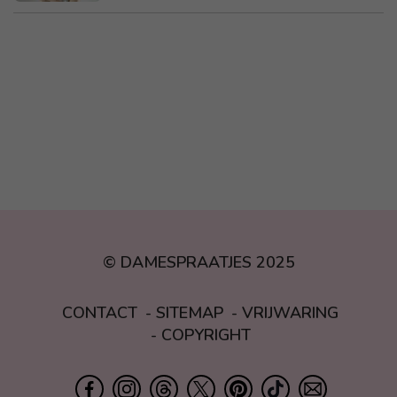
© DAMESPRAATJES 2025
CONTACT
SITEMAP
VRIJWARING
COPYRIGHT