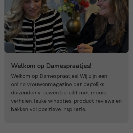
Welkom op Damespraatjes!
Welkom op Damespraatjes! Wij zijn een
online vrouwenmagazine dat dagelijks
duizenden vrouwen bereikt met mooie
verhalen, leuke winacties, product reviews en
bakken vol positieve inspiratie.