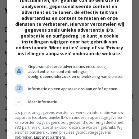
functioneren, het gebruik van de website te
analyseren, gepersonaliseerde content en
Wat nu?
advertenties te tonen, de effectiviteit van
advertenties en content te meten en onze
diensten te verbeteren. Hiervoor verzamelen wij
De bruiloft is over een paar weken. Nathalie
gegevens zoals unieke advertentie ID’s,
geolocatie en surfgedrag. Je kunt je cookie
weet nog steeds niet of ze de uitnodiging zal
instellingen wijzigen door het gebruik van
onderstaande 'Meer opties' knop of via 'Privacy
aannemen. “Het idee om daar tussen al hun
instellingen aanpassen' onderaan de website.
vrienden en familie te zitten, maakt me
Gepersonaliseerde advertenties en content,
advertentie- en contentmetingen,
misselijk. Tegelijkertijd voelt het laf om weg
doelgroepenonderzoek en ontwikkeling van diensten
te blijven. Wat als ze écht uit oprechte
Informatie op een apparaat opslaan en/of openen
vriendelijkheid hebben gevraagd of ik erbij wil
Meer informatie
zijn? Misschien willen ze het verleden juist
Uw persoonsgegevens worden verwerkt en informatie van uw
apparaat (cookies, unieke ID's en andere apparaatgegevens)
afsluiten en samen een nieuw begin maken. Ik
kan worden opgeslagen door, geopend door en gedeeld met
332 partners of specifiek door deze site worden gebruikt. Wij
weet het niet. Maar één ding weet ik wel: ik
en onze partners kunnen precieze geolocatiegegevens
gebruiken.
Lijst met partners.