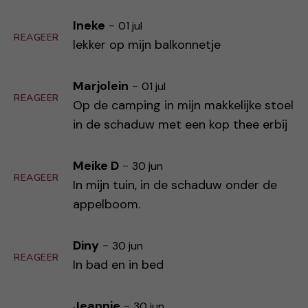
Ineke
-
01 jul
REAGEER
lekker op mijn balkonnetje
Marjolein
-
01 jul
REAGEER
Op de camping in mijn makkelijke stoel
in de schaduw met een kop thee erbij
Meike D
-
30 jun
REAGEER
In mijn tuin, in de schaduw onder de
appelboom.
Diny
-
30 jun
REAGEER
In bad en in bed
Jeannie
-
30 jun