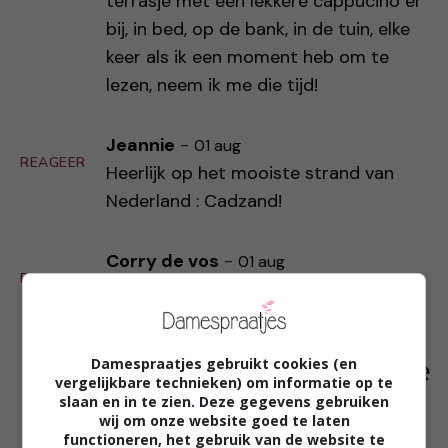
terrasje met een lekkere cappucino er
bij, in bed, op de bank, in de tuin, elke
keer als ik een moment heb om te
lezen, neem ik me die tijd!
Jeannie
-
01 aug
REAGEER
Heerlijk op het mooiste strand van
Nederland : Cadzand!
Corry de vos
-
01 aug
REAGEER
Een heerlijk boek lezen op het strand
van Costa del schouwen
Neee niet in Spanje
Damespraatjes gebruikt cookies (en
Costa del schouwen Duiveland haha 🏖
vergelijkbare technieken) om informatie op te
🏖🏖🏖
slaan en in te zien. Deze gegevens gebruiken
wij om onze website goed te laten
functioneren, het gebruik van de website te