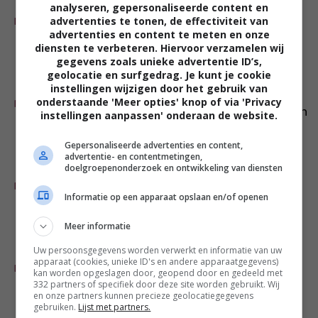
Sophia
-
analyseren, gepersonaliseerde content en
01 aug
advertenties te tonen, de effectiviteit van
REAGEER
In het park terwijl de meiden lekker
advertenties en content te meten en onze
ravotten.
diensten te verbeteren. Hiervoor verzamelen wij
gegevens zoals unieke advertentie ID’s,
geolocatie en surfgedrag. Je kunt je cookie
instellingen wijzigen door het gebruik van
Rosemary
-
01 aug
onderstaande 'Meer opties' knop of via 'Privacy
REAGEER
Fijn wegdromen in een luie stoel, buiten
instellingen aanpassen' onderaan de website.
of binnen maaķt niet uit..
Gepersonaliseerde advertenties en content,
advertentie- en contentmetingen,
doelgroepenonderzoek en ontwikkeling van diensten
cbdkl
-
31 jul
REAGEER
lees graag in de luie stoel, zomers
Informatie op een apparaat opslaan en/of openen
buiten en in de winter langs de kachel
Meer informatie
Uw persoonsgegevens worden verwerkt en informatie van uw
Jacqueline van de Manakker
-
31 jul
apparaat (cookies, unieke ID's en andere apparaatgegevens)
REAGEER
kan worden opgeslagen door, geopend door en gedeeld met
Heerlijk in de schaduw in de achtertuin
332 partners of specifiek door deze site worden gebruikt. Wij
verdiept in dit boek, lijkt het of je toch
en onze partners kunnen precieze geolocatiegegevens
gebruiken.
Lijst met partners.
op vakantie bent.