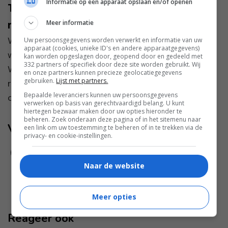
Informatie op een apparaat opslaan en/of openen
Tips voor als je geen wasverzachter
meer wilt gebruiken
Meer informatie
Wasverzachter. Ik ben er dol op! Mijn wasgoed
Uw persoonsgegevens worden verwerkt en informatie van uw
apparaat (cookies, unieke ID's en andere apparaatgegevens)
wordt er lekker zacht van en gaat heerlijk ruiken.
kan worden opgeslagen door, geopend door en gedeeld met
332 partners of specifiek door deze site worden gebruikt. Wij
Wel varieer ik de soorten wasverzachters
en onze partners kunnen precieze geolocatiegegevens
gebruiken.
Lijst met partners.
regelmatig, zodat je het geurtje dat je gebruikt
Bepaalde leveranciers kunnen uw persoonsgegevens
ook steeds we...
verwerken op basis van gerechtvaardigd belang. U kunt
hiertegen bezwaar maken door uw opties hieronder te
beheren. Zoek onderaan deze pagina of in het sitemenu naar
Volg jij ons al?
een link om uw toestemming te beheren of in te trekken via de
privacy- en cookie-instellingen.
Naar de website
Meer opties
Reageer ook