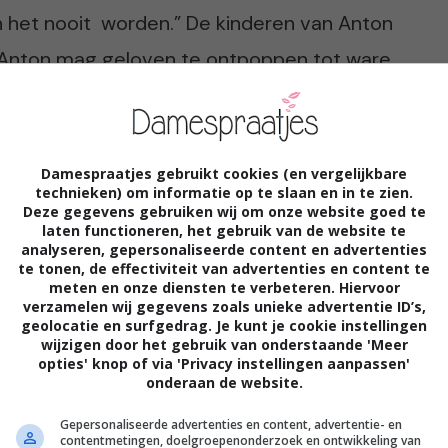
en het nooit worden.” De kinderen van Anton
r” Anton mag geloven te ontpoppen tot ware
t zo’n 5 uur per week voor turnen en hun
om mee te komen trainen. Anton raakt er
ets leuks vertel over mijn kinderen, dan
Damespraatjes gebruikt cookies (en vergelijkbare
technieken) om informatie op te slaan en in te zien.
ts over die van hem te vertellen.”
Deze gegevens gebruiken wij om onze website goed te
laten functioneren, het gebruik van de website te
analyseren, gepersonaliseerde content en advertenties
te tonen, de effectiviteit van advertenties en content te
die opschepper
meten en onze diensten te verbeteren. Hiervoor
verzamelen wij gegevens zoals unieke advertentie ID’s,
geolocatie en surfgedrag. Je kunt je cookie instellingen
zo zwaar aan moet tillen. “Gun hem dat
wijzigen door het gebruik van onderstaande 'Meer
opties' knop of via 'Privacy instellingen aanpassen'
jn eigen
onzekerheid
zo te verbergen” Maar
onderaan de website.
h steeds kleiner begint te voelen. Het lijkt
Gepersonaliseerde advertenties en content, advertentie- en
kinderen niets voorstellen. “Eerlijk gezegd
contentmetingen, doelgroepenonderzoek en ontwikkeling van