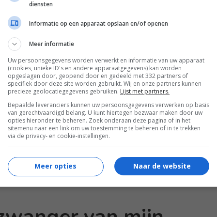
diensten
l mogen we straks gewoon weer samen kerst
Informatie op een apparaat opslaan en/of openen
n zin meer in die gigantische opschepper.”
Meer informatie
Uw persoonsgegevens worden verwerkt en informatie van uw apparaat
(cookies, unieke ID's en andere apparaatgegevens) kan worden
er?
opgeslagen door, geopend door en gedeeld met 332 partners of
specifiek door deze site worden gebruikt. Wij en onze partners kunnen
precieze geolocatiegegevens gebruiken.
Lijst met partners.
n je omgeving? Hoe ga jij hiermee om?
Bepaalde leveranciers kunnen uw persoonsgegevens verwerken op basis
e te ontwijken of ga je de confrontatie
van gerechtvaardigd belang. U kunt hiertegen bezwaar maken door uw
opties hieronder te beheren. Zoek onderaan deze pagina of in het
sitemenu naar een link om uw toestemming te beheren of in te trekken
. Dat kan bij de comments onder dit artikel.
via de privacy- en cookie-instellingen.
Meer opties
Naar de website
 zwanger van mijn