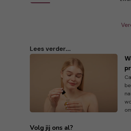
Ver
Lees verder...
W
pr
Ca
be
na
wo
om 
Volg jij ons al?