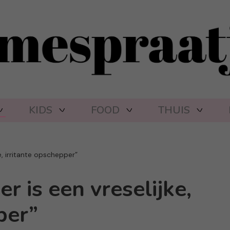
KIDS
FOOD
THUIS
ke, irritante opschepper”
r is een vreselijke,
per”