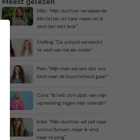
Meest gelezen
Milly: “Mijn dochter verwijderde
één letter uit haar naam en ik
vind dat niet leuk”
Stelling: "De school verwacht
te veel van mij als ouder"
Pien: “Mijn man wil niet dat ons
kind naar de buurtschool gaat”
Cora: “Ik heb zo’n spijt van mijn
opmerking tegen mijn vriendin”
Imke: "Mijn dochter wil zelf naar
school fietsen, maar ik vind
haar te jong"