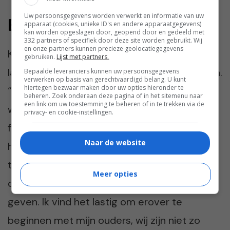
Uw persoonsgegevens worden verwerkt en informatie van uw
Energy suckers
apparaat (cookies, unieke ID's en andere apparaatgegevens)
kan worden opgeslagen door, geopend door en gedeeld met
332 partners of specifiek door deze site worden gebruikt. Wij
en onze partners kunnen precieze geolocatiegegevens
Kon Elsa er eerder nog zo en dan nog om
gebruiken.
Lijst met partners.
lachen, tegenwoordig is haar dat wel vergaan.
Bepaalde leveranciers kunnen uw persoonsgegevens
verwerken op basis van gerechtvaardigd belang. U kunt
hiertegen bezwaar maken door uw opties hieronder te
“Het lijkt wel of mijn moeder steeds bozer
beheren. Zoek onderaan deze pagina of in het sitemenu naar
een link om uw toestemming te beheren of in te trekken via de
wordt op mijn vader. Ze zit alleen maar te
privacy- en cookie-instellingen.
fitten echt zo ongezellig. Eigenlijk vind ik het
Naar de website
helemaal niet meer leuk om naar mijn ouders
toe te gaan omdat ze al mijn energie
Meer opties
opzuigen en elkaar onderhuidse steken
geven. Ik vind het lastig om erover te
beginnen met mijn ouders, wij zijn niet zo