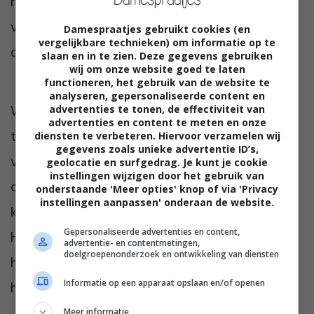
moeder. Dat is ook zo, maar ze moet mijn
vader een kans geven het op zijn manier te
Damespraatjes gebruikt cookies (en
vergelijkbare technieken) om informatie op te
doen.”
slaan en in te zien. Deze gegevens gebruiken
wij om onze website goed te laten
functioneren, het gebruik van de website te
analyseren, gepersonaliseerde content en
Waarom maakt Elsa’s moeder er zo’n
advertenties te tonen, de effectiviteit van
advertenties en content te meten en onze
toestand van? “Dat vraag ik me ook af. Mijn
diensten te verbeteren. Hiervoor verzamelen wij
gegevens zoals unieke advertentie ID’s,
vader is een lieve man, een goedzak maar
geolocatie en surfgedrag. Je kunt je cookie
instellingen wijzigen door het gebruik van
ook een beetje onhandig. Mijn moeder is
onderstaande 'Meer opties' knop of via 'Privacy
instellingen aanpassen' onderaan de website.
kordaat en snel en regelt het allemaal wel.
Gepersonaliseerde advertenties en content,
Het is natuurlijk superlastig als iemand je wil
advertentie- en contentmetingen,
doelgroepenonderzoek en ontwikkeling van diensten
helpen maar je eigenlijk niets aan die hulp
Informatie op een apparaat opslaan en/of openen
hebt.”
Meer informatie