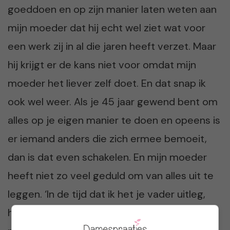
goeddoen en op zijn manier laten weten aan
mijn moeder dat hij echt wel ziet wat voor
een werk zij in al die jaren heeft verzet. Maar
hij krijgt er de kans niet voor omdat mijn
moeder het liever zelf doet. En dat snap ik
ook wel weer. Als je 45 jaar gewend bent om
alles op je eigen manier te doen en opeens is
er iemand anders die zich ermee bemoeit,
dan is dat even schakelen. En mijn moeder
heeft niet zo veel geduld om van alles uit te
leggen. ‘In de tijd dat ik het je vader uitleg,
heb ik het zelf al tien kaar gedaan’ vindt mijn