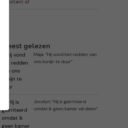
Meest gelezen
Maja: “Hij vond het redden van
ons konijn te duur”
Jocelyn: “Hij is geïrriteerd
omdat ik geen kamer wil delen”