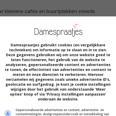
 kleinere cafés en buurtplekken steeds
e drukte van het centrum willen
Damespraatjes gebruikt cookies (en vergelijkbare
ith en grote pleinen
technieken) om informatie op te slaan en in te zien.
Deze gegevens gebruiken wij om onze website goed te
laten functioneren, het gebruik van de website te
analyseren, gepersonaliseerde content en advertenties
ndebuurt Rotterdam traditioneel groots
te tonen, de effectiviteit van advertenties en content te
meten en onze diensten te verbeteren. Hiervoor
te de Withstraat spelen daarbij een
verzamelen wij gegevens zoals unieke advertentie ID’s,
geolocatie en surfgedrag. Je kunt je cookie instellingen
wijzigen door het gebruik van onderstaande 'Meer
opties' knop of via 'Privacy instellingen aanpassen'
onderaan de website.
Gepersonaliseerde advertenties en content, advertentie- en
contentmetingen, doelgroepenonderzoek en ontwikkeling van