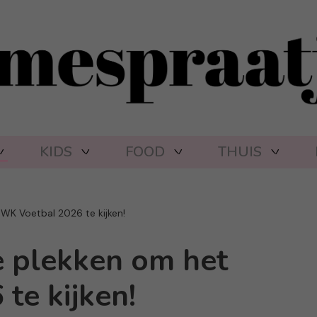
KIDS
FOOD
THUIS
 WK Voetbal 2026 te kijken!
te plekken om het
te kijken!