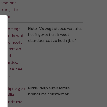
Elske: “Ze zegt steeds wat alles
heeft gekost en ik weet
daardoor dat ze heel rijk is”
Nikkie: “Mijn eigen familie
brandt me constant af”