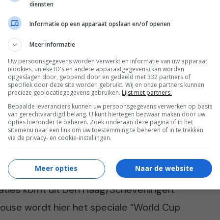
diensten
 fanatieke voetbalpubliek en wordt gezien
pots van de stad.
Informatie op een apparaat opslaan en/of openen
Meer informatie
Uw persoonsgegevens worden verwerkt en informatie van uw apparaat
ook het Stadhuisplein en omliggende cafés
(cookies, unieke ID's en andere apparaatgegevens) kan worden
opgeslagen door, geopend door en gedeeld met 332 partners of
and speelt. De stad staat erom bekend dat
specifiek door deze site worden gebruikt. Wij en onze partners kunnen
precieze geolocatiegegevens gebruiken.
Lijst met partners.
oernooien soepel meebewegen met extra
Bepaalde leveranciers kunnen uw persoonsgegevens verwerken op basis
van gerechtvaardigd belang. U kunt hiertegen bezwaar maken door uw
opties hieronder te beheren. Zoek onderaan deze pagina of in het
sitemenu naar een link om uw toestemming te beheren of in te trekken
via de privacy- en cookie-instellingen.
en: voetbal op het strand
Meer opties
Naar de website
aties komt uit Den Haag/Scheveningen.
use wordt hier het speciale “World Cup