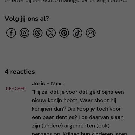
en later bij een echte manege. Jarenlang fietste...
Volg jij ons al?
4 reacties
Joris
-
12 mei
REAGEER
“Hij zei dat je voor dat geld bijna een
nieuw konijn hebt”. Waar shopt hij
konijnen dan? Die koop je toch voor
een paar tientjes? Los daarvan slaan
zijn (andere) argumenten (ook)
nergens op. Krijgen hun kinderen laten