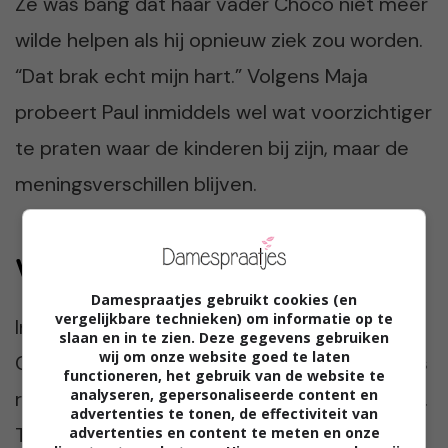
Ze was bang dat haar vader Choco niet meer
wilde helpen als hij opnieuw ziek zou worden.
“Dat brak echt mijn hart.” Volgens Maja
probeert Paul inmiddels wel wat voorzichtiger
te praten waar de kinderen bij zijn, maar de
meningsverschillen blijven.
Wat is een dier waard?
Damespraatjes gebruikt cookies (en
vergelijkbare technieken) om informatie op te
Inmiddels gaat het gelukkig weer beter met
slaan en in te zien. Deze gegevens gebruiken
wij om onze website goed te laten
Choco. Hij eet weer goed en Yentl loopt trots
functioneren, het gebruik van de website te
analyseren, gepersonaliseerde content en
rond met haar herstelde konijn in haar armen.
advertenties te tonen, de effectiviteit van
Toch blijft de discussie tussen Maja en Paul
advertenties en content te meten en onze