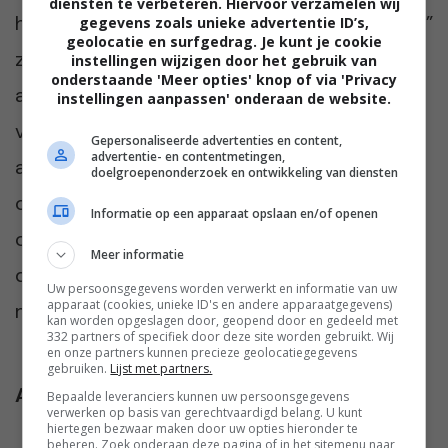
diensten te verbeteren. Hiervoor verzamelen wij
hangen. “Het is niet eens alleen die 250 euro,”
gegevens zoals unieke advertentie ID’s,
geolocatie en surfgedrag. Je kunt je cookie
zegt ze. “Het gaat erom dat ik blijkbaar heel
instellingen wijzigen door het gebruik van
onderstaande 'Meer opties' knop of via 'Privacy
anders denk over zorg en
instellingen aanpassen' onderaan de website.
verantwoordelijkheid dan hij.” Ze vraagt zich
Gepersonaliseerde advertenties en content,
advertentie- en contentmetingen,
af wat ze moet doen als er in de toekomst
doelgroepenonderzoek en ontwikkeling van diensten
opnieuw iets gebeurt. “Want stel dat Choco
Informatie op een apparaat opslaan en/of openen
of Brownie straks weer ziek wordt… moet ik
Meer informatie
dan eerst toestemming vragen voordat ik
Uw persoonsgegevens worden verwerkt en informatie van uw
apparaat (cookies, unieke ID's en andere apparaatgegevens)
naar de dierenarts ga?”
kan worden opgeslagen door, geopend door en gedeeld met
332 partners of specifiek door deze site worden gebruikt. Wij
en onze partners kunnen precieze geolocatiegegevens
gebruiken.
Lijst met partners.
Afbeelding
:
Freepik
Bepaalde leveranciers kunnen uw persoonsgegevens
verwerken op basis van gerechtvaardigd belang. U kunt
hiertegen bezwaar maken door uw opties hieronder te
beheren. Zoek onderaan deze pagina of in het sitemenu naar