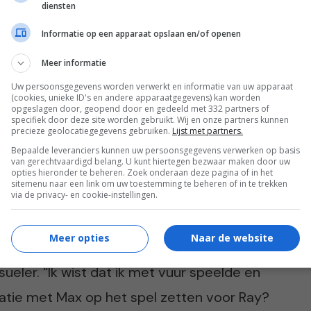
diensten
. “Leek me wel zo handig, liet ik mijn fiets
Informatie op een apparaat opslaan en/of openen
Meer informatie
Uw persoonsgegevens worden verwerkt en informatie van uw apparaat
(cookies, unieke ID's en andere apparaatgegevens) kan worden
opgeslagen door, geopend door en gedeeld met 332 partners of
specifiek door deze site worden gebruikt. Wij en onze partners kunnen
precieze geolocatiegegevens gebruiken.
Lijst met partners.
n. “Ik hield het gewoon niet meer en voor ik
Bepaalde leveranciers kunnen uw persoonsgegevens verwerken op basis
van gerechtvaardigd belang. U kunt hiertegen bezwaar maken door uw
venbeen en keek hem aan. Hij hield zijn blik
opties hieronder te beheren. Zoek onderaan deze pagina of in het
sitemenu naar een link om uw toestemming te beheren of in te trekken
de auto aan de kant. Ik zoende hem
via de privacy- en cookie-instellingen.
n keel, de opwinding gierde door mijn lijf.”
Meer opties
Naar de website
op trainde Rianne en Ray weer samen. De
ueler. “Ik wist dat ik met vuur speelde en
relatie met Max op het spel zetten voor Ray?