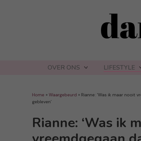
OVER ONS
LIFESTYLE
Home
»
Waargebeurd
»
Rianne: ‘Was ik maar nooit v
gebleven’
Rianne: ‘Was ik m
vreemdgegaan da