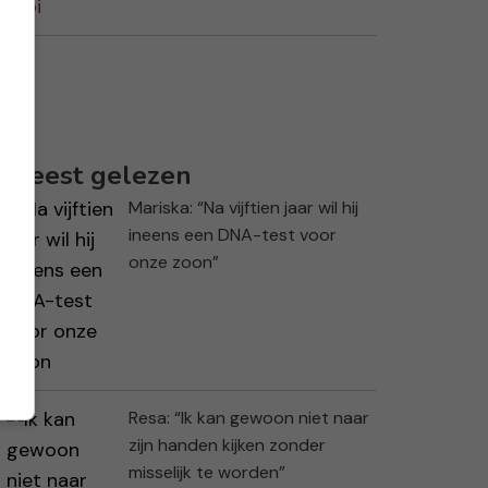
Meest gelezen
Mariska: “Na vijftien jaar wil hij
ineens een DNA-test voor
onze zoon”
Resa: “Ik kan gewoon niet naar
zijn handen kijken zonder
misselijk te worden”