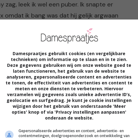
ay zag, leek ik wel een puber. Ik snapte er
Max omdat ik bang was dat hij gelijk argwaan
Damespraatjes gebruikt cookies (en vergelijkbare
technieken) om informatie op te slaan en in te zien.
Deze gegevens gebruiken wij om onze website goed te
n na afloop steevast een drankje in de
laten functioneren, het gebruik van de website te
analyseren, gepersonaliseerde content en advertenties
rin geen kwaad. Sporten met een man en
te tonen, de effectiviteit van advertenties en content te
meten en onze diensten te verbeteren. Hiervoor
al, toch? Maar de spanning tussen ons werd
verzamelen wij gegevens zoals unieke advertentie ID’s,
geolocatie en surfgedrag. Je kunt je cookie instellingen
had gevraagd of ik single was en ik
wijzigen door het gebruik van onderstaande 'Meer
opties' knop of via 'Privacy instellingen aanpassen'
zocht. Ik voelde dat ik teleurgesteld was,
onderaan de website.
och ging het mis een paar maanden
Gepersonaliseerde advertenties en content, advertentie- en
contentmetingen, doelgroepenonderzoek en ontwikkeling van
 toen Rianne ontdekte dat haar fietsband