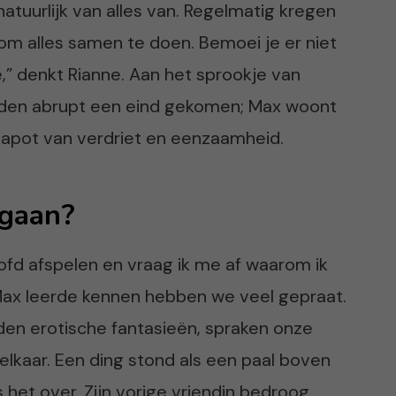
natuurlijk van alles van. Regelmatig kregen
om alles samen te doen. Bemoei je er niet
ie,” denkt Rianne. Aan het sprookje van
leden abrupt een eind gekomen; Max woont
t kapot van verdriet en eenzaamheid.
gaan?
hoofd afspelen en vraag ik me af waarom ik
Max leerde kennen hebben we veel gepraat.
n erotische fantasieën, spraken onze
lkaar. Een ding stond als een paal boven
 het over. Zijn vorige vriendin bedroog