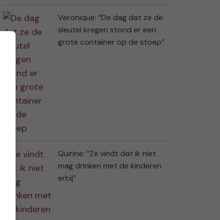
Veronique: “De dag dat ze de
sleutel kregen stond er een
grote container op de stoep”
Quirine: “Ze vindt dat ik niet
mag drinken met de kinderen
erbij”