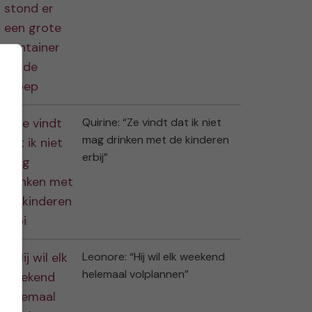
Quirine: “Ze vindt dat ik niet
mag drinken met de kinderen
erbij”
Leonore: “Hij wil elk weekend
helemaal volplannen”