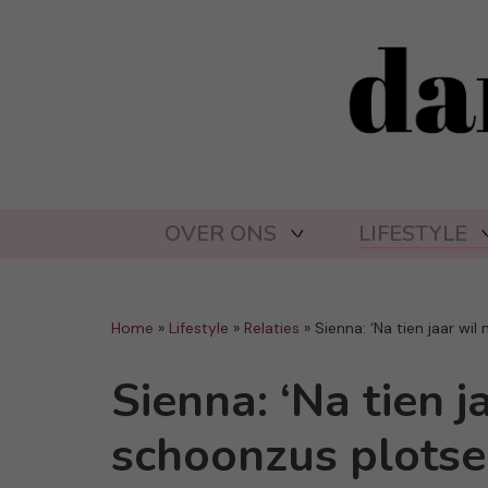
OVER ONS
LIFESTYLE
Home
»
Lifestyle
»
Relaties
»
Sienna: ‘Na tien jaar wi
Sienna: ‘Na tien j
schoonzus plotse