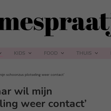
KIDS
FOOD
THUIS
l mijn schoonzus plotseling weer contact’
aar wil mijn
ling weer contact’