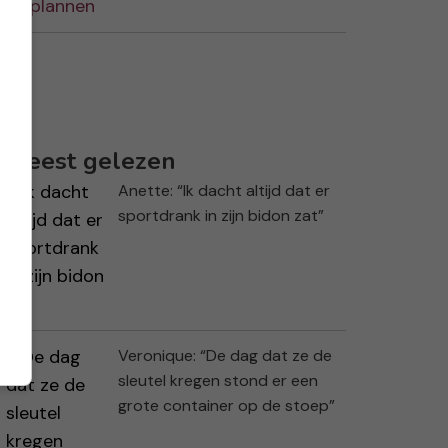
Meest gelezen
Anette: “Ik dacht altijd dat er
sportdrank in zijn bidon zat”
Veronique: “De dag dat ze de
sleutel kregen stond er een
grote container op de stoep”