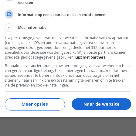
diensten
Informatie op een apparaat opslaan en/of openen
anders. “Zoals gezegd wisten we niet zo
Meer informatie
n Els waren. De begrafenisondernemer gaf
Uw persoonsgegevens worden verwerkt en informatie van uw apparaat
elijkheden en alles waaraan we moesten
(cookies, unieke ID's en andere apparaatgegevens) kan worden
opgeslagen door, geopend door en gedeeld met 332 partners of
uit moest zien. Zo wilde hij geen bruine,
specifiek door deze site worden gebruikt. Wij en onze partners kunnen
precieze geolocatiegegevens gebruiken.
Lijst met partners.
erd zou worden door een bevriende
Bepaalde leveranciers kunnen uw persoonsgegevens verwerken op basis
van gerechtvaardigd belang. U kunt hiertegen bezwaar maken door uw
neer dat Victor er een heel persoonlijk
opties hieronder te beheren. Zoek onderaan deze pagina of in het
sitemenu naar een link om uw toestemming te beheren of in te trekken
een sobere crematie. Ze wilde er een
via de privacy- en cookie-instellingen.
de niet dat er toespraken werden gehouden
Meer opties
Naar de website
lde wijn en bitterballen.”