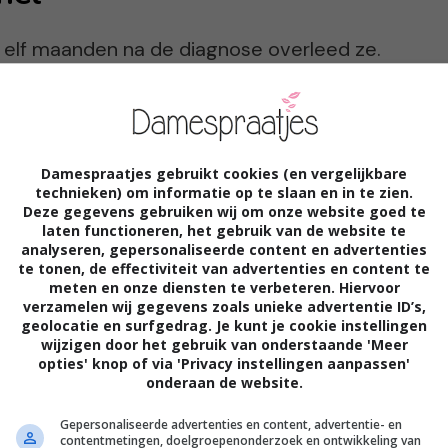
 elf maanden na de diagnose overleed ze.
l snel naar dit gaat niet lang meer duren.
rfine. De laatste drie dagen waren super
ur per dag omdat we wilden voorkomen dat
Damespraatjes gebruikt cookies (en vergelijkbare
 uitblazen. Valerie had ons gevraagd te
technieken) om informatie op te slaan en in te zien.
Deze gegevens gebruiken wij om onze website goed te
g en dat hebben we gedaan op de dag dat ze
laten functioneren, het gebruik van de website te
analyseren, gepersonaliseerde content en advertenties
 heel beroerd wakker en ze zei: ‘vandaag
te tonen, de effectiviteit van advertenties en content te
meten en onze diensten te verbeteren. Hiervoor
dat ze gelijk had, ik zag het in haar gezicht. Ik
verzamelen wij gegevens zoals unieke advertentie ID’s,
geolocatie en surfgedrag. Je kunt je cookie instellingen
wijl we alle drie haar handen vasthielden.
wijzigen door het gebruik van onderstaande 'Meer
opties' knop of via 'Privacy instellingen aanpassen'
it meer vergeet.”
onderaan de website.
Gepersonaliseerde advertenties en content, advertentie- en
contentmetingen, doelgroepenonderzoek en ontwikkeling van