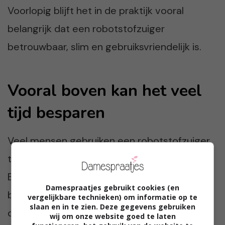
Voorlopig blijft het in de praktijk vooral
belangrijk dat een robotstofzuiger
betrouwbaar, slim en gebruiksvriendelijk is.
Vooral boven kan het veel
tijd besparen
Veel mensen gebruiken een robotstofzuiger
tegenwoordig strategisch in huis.
Bijvoorbeeld door er eentje permanent
Damespraatjes gebruikt cookies (en
boven neer te zetten. Slaapkamers en
vergelijkbare technieken) om informatie op te
slaan en in te zien. Deze gegevens gebruiken
overloopruimtes kosten tijdens een
wij om onze website goed te laten