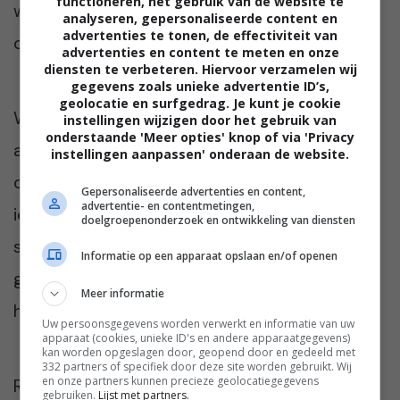
functioneren, het gebruik van de website te
wekelijkse schoonmaakbeurt vaak
analyseren, gepersonaliseerde content en
advertenties te tonen, de effectiviteit van
ongemerkt behoorlijk wat tijd.
advertenties en content te meten en onze
diensten te verbeteren. Hiervoor verzamelen wij
gegevens zoals unieke advertentie ID’s,
geolocatie en surfgedrag. Je kunt je cookie
Wanneer een robotstofzuiger daar dagelijks
instellingen wijzigen door het gebruik van
onderstaande 'Meer opties' knop of via 'Privacy
automatisch stof en vuil verwijdert, scheelt
instellingen aanpassen' onderaan de website.
dat al snel flink wat werk. “Als je normaal
Gepersonaliseerde advertenties en content,
advertentie- en contentmetingen,
iedere week een half uur boven aan het
doelgroepenonderzoek en ontwikkeling van diensten
stofzuigen bent en een robot neemt dat
Informatie op een apparaat opslaan en/of openen
grotendeels over, dan kun je zelf uitrekenen
Meer informatie
hoeveel tijd dat op maandbasis bespaart.”
Uw persoonsgegevens worden verwerkt en informatie van uw
apparaat (cookies, unieke ID's en andere apparaatgegevens)
kan worden opgeslagen door, geopend door en gedeeld met
332 partners of specifiek door deze site worden gebruikt. Wij
en onze partners kunnen precieze geolocatiegegevens
Robotstofzuigers zijn dus misschien nog niet
gebruiken.
Lijst met partners.