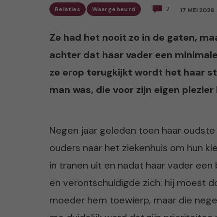
Relaties
Waargebeurd
2
17 MEI 2026
Ze had het nooit zo in de gaten, maa
achter dat haar vader een minimale 
ze erop terugkijkt wordt het haar s
man was, die voor zijn eigen plezier
Negen jaar geleden toen haar oudste
ouders naar het ziekenhuis om hun kl
in tranen uit en nadat haar vader een 
en verontschuldigde zich: hij moest doo
moeder hem toewierp, maar die negee