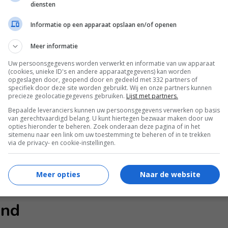
ei.
diensten
Informatie op een apparaat opslaan en/of openen
Meer informatie
Uw persoonsgegevens worden verwerkt en informatie van uw apparaat
(cookies, unieke ID's en andere apparaatgegevens) kan worden
ezigheid te compenseren en deed veel met
opgeslagen door, geopend door en gedeeld met 332 partners of
specifiek door deze site worden gebruikt. Wij en onze partners kunnen
had ze ook moeite om te accepteren dat
precieze geolocatiegegevens gebruiken.
Lijst met partners.
feitelijk overal alleen voor en dat was
Bepaalde leveranciers kunnen uw persoonsgegevens verwerken op basis
van gerechtvaardigd belang. U kunt hiertegen bezwaar maken door uw
opties hieronder te beheren. Zoek onderaan deze pagina of in het
en moment leek het wel of zij alles met
sitemenu naar een link om uw toestemming te beheren of in te trekken
via de privacy- en cookie-instellingen.
ren dan extra lief voor haar omdat we het
huld was.”
Meer opties
Naar de website
und