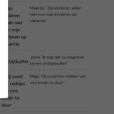
Maartje: "Zijn kinderen willen
niet met mijn kinderen op
vakantie"
Jirina: "Ik zag dat ze wegdook
bij het ontbijtbuffet"
Maja: “Hij vond het redden van
ons konijn te duur”