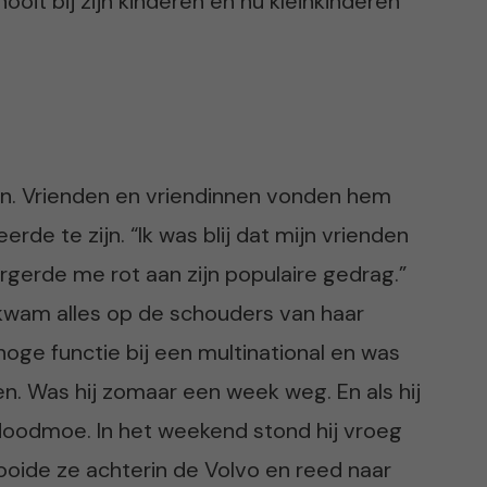
nooit bij zijn kinderen en nu kleinkinderen
man. Vrienden en vriendinnen vonden hem
erde te zijn. “Ik was blij dat mijn vrienden
gerde me rot aan zijn populaire gedrag.”
 kwam alles op de schouders van haar
oge functie bij een multinational en was
en. Was hij zomaar een week weg. En als hij
doodmoe. In het weekend stond hij vroeg
gooide ze achterin de Volvo en reed naar