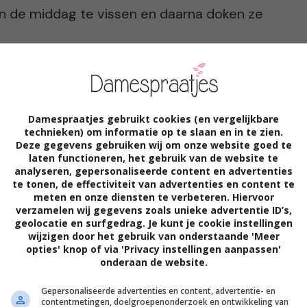
van de middag te vissen en daarna doken ze
Damespraatjes gebruikt cookies (en vergelijkbare
technieken) om informatie op te slaan en in te zien.
n ging hij naar voetbal, of hij keek op
Deze gegevens gebruiken wij om onze website goed te
laten functioneren, het gebruik van de website te
ar broertje mochten hem dan niet storen.
analyseren, gepersonaliseerde content en advertenties
oet ook zijn hobby’s hebben zeker als je
te tonen, de effectiviteit van advertenties en content te
meten en onze diensten te verbeteren. Hiervoor
rs zit, is dat hij nooit iets deed met mijn
verzamelen wij gegevens zoals unieke advertentie ID’s,
geolocatie en surfgedrag. Je kunt je cookie instellingen
op maandag vol verhalen op school wat ze
wijzigen door het gebruik van onderstaande 'Meer
opties' knop of via 'Privacy instellingen aanpassen'
was daar best jaloers op.” Want andere
onderaan de website.
portvelden aan te moedigen of maakten op
Gepersonaliseerde advertenties en content, advertentie- en
contentmetingen, doelgroepenonderzoek en ontwikkeling van