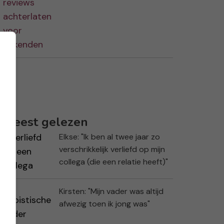
Meest gelezen
Elkse: "Ik ben al twee jaar zo
verschrikkelijk verliefd op mijn
collega (die een relatie heeft)"
Kirsten: "Mijn vader was altijd
afwezig toen ik jong was"