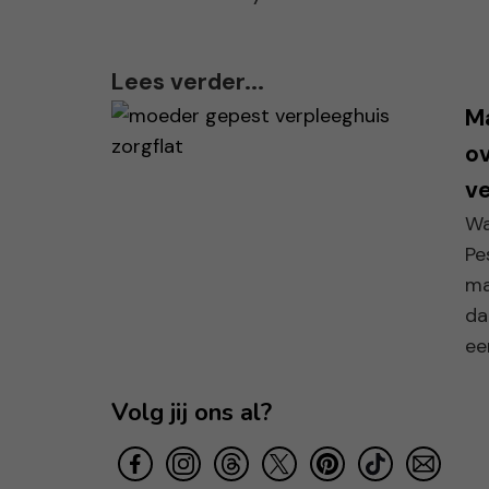
Lees verder...
Ma
ov
ve
Wa
Pe
ma
da
ee
Volg jij ons al?