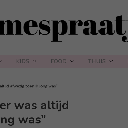
KIDS
FOOD
THUIS
altijd afwezig toen ik jong was”
er was altijd
ong was”