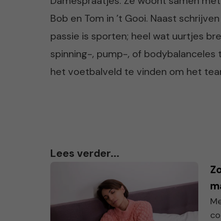
Damespraatjes. Ze woont samen met
Bob en Tom in ’t Gooi. Naast schrijve
passie is sporten; heel wat uurtjes br
spinning-, pump-, of bodybalanceles t
het voetbalveld te vinden om het te
Lees verder...
Zo
m
Me
co