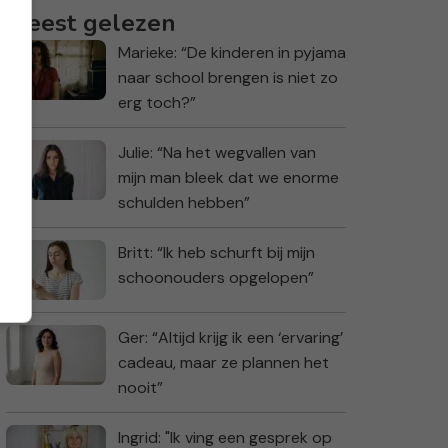
Meest gelezen
Marieke: “De kinderen in pyjama
naar school brengen is niet zo
erg toch?”
Julie: “Na het wegvallen van
mijn man bleek dat we enorme
schulden hebben”
Britt: “Ik heb schurft bij mijn
schoonouders opgelopen”
Ger: “Altijd krijg ik een ‘ervaring’
cadeau, maar ze plannen het
nooit”
Ingrid: "Ik ving een gesprek op