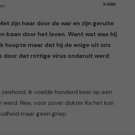
KARIN
017
t zijn haar door de war en zijn geruite
en baan door het leven. Want wat was hij
Ik hoopte maar dat hij de enige uit ons
os door dat rottige virus onderuit werd
 zeehond. Ik voelde honderd keer op een
m werd. Nee, voor zover dokter Ka het kon
oudheid maar geen griep.