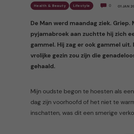
Health & Beauty
Lifestyle
0
01 JAN 2
De Man werd maandag ziek. Griep. Me
pyjamabroek aan zuchtte hij zich e
gammel. Hij zag er ook gammel uit. 
vrolijke gezin zou zijn die genadelo
gehaald.
Mijn oudste begon te hoesten als een
dag zijn voorhoofd of het niet te war
inschatten, was dit een smerige verk