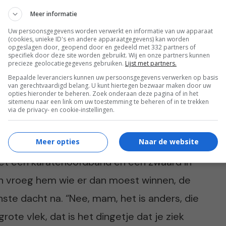
Meer informatie
en grootste boven. Met in hun hand een
Uw persoonsgegevens worden verwerkt en informatie van uw apparaat
(cookies, unieke ID's en andere apparaatgegevens) kan worden
 je snel beter wordt, mam”, wreef mijn
opgeslagen door, geopend door en gedeeld met 332 partners of
specifiek door deze site worden gebruikt. Wij en onze partners kunnen
nste had zich naast mij in bed gewurmd.
precieze geolocatiegegevens gebruiken.
Lijst met partners.
Bepaalde leveranciers kunnen uw persoonsgegevens verwerken op basis
te knuffels. Kleine muis mocht ik wel even
van gerechtvaardigd belang. U kunt hiertegen bezwaar maken door uw
opties hieronder te beheren. Zoek onderaan deze pagina of in het
sitemenu naar een link om uw toestemming te beheren of in te trekken
via de privacy- en cookie-instellingen.
Meer opties
Naar de website
, en begon. “Als je ziek bent, dan zie ik voor
met een karatehoofdband en een zwaard in
e. En vroeg hem wie er dan moest winnen, de
inste dacht na. “Nee, mam, het is anders, die
ote vlek, dat is het dingetje dat je ziek