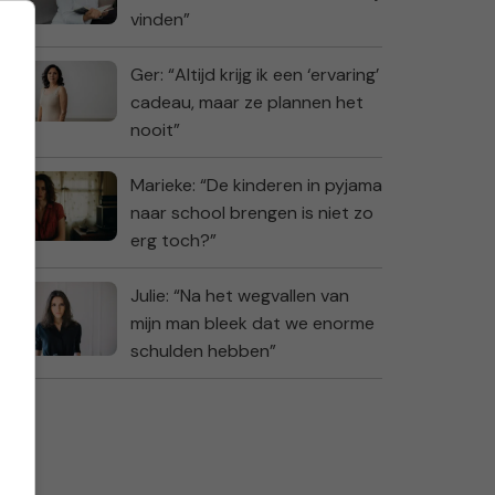
vinden”
Ger: “Altijd krijg ik een ‘ervaring’
cadeau, maar ze plannen het
nooit”
Marieke: “De kinderen in pyjama
naar school brengen is niet zo
erg toch?”
Julie: “Na het wegvallen van
mijn man bleek dat we enorme
schulden hebben”