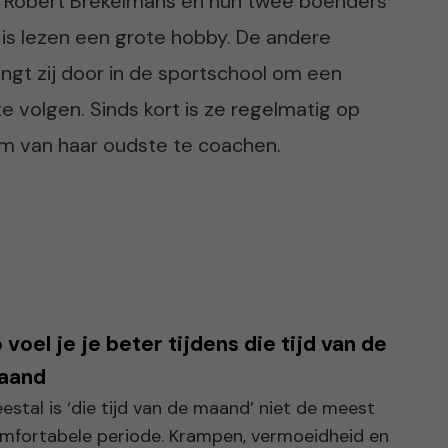
 Robert Brekelmans en hun twee boenders
n is lezen een grote hobby. De andere
engt zij door in de sportschool om een
e volgen. Sinds kort is ze regelmatig op
am van haar oudste te coachen.
 voel je je beter tijdens die tijd van de
aand
estal is ‘die tijd van de maand’ niet de meest
mfortabele periode. Krampen, vermoeidheid en