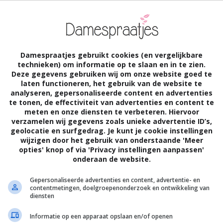
tabele stoel, die tegen de verwarming is
ofdpijn ook. Ik googlede. Geen idee waarom,
 ik in. Ik kon een test doen. Alsof ik dat
Damespraatjes gebruikt cookies (en vergelijkbare
bt waarschijnlijk griep’, concludeerde
technieken) om informatie op te slaan en in te zien.
Deze gegevens gebruiken wij om onze website goed te
vies. Chillen, bij voorkeur op een bank,
laten functioneren, het gebruik van de website te
analyseren, gepersonaliseerde content en advertenties
 over’. Dat was mooi makkelijk. Hoe dan?
te tonen, de effectiviteit van advertenties en content te
meten en onze diensten te verbeteren. Hiervoor
verzamelen wij gegevens zoals unieke advertentie ID’s,
geolocatie en surfgedrag. Je kunt je cookie instellingen
m gechilled, en hees mezelf, zuchtend,
wijzigen door het gebruik van onderstaande 'Meer
opties' knop of via 'Privacy instellingen aanpassen'
ik onder het dekbed. Elke keer als ik
onderaan de website.
 hartslag omdat de jongetjes in de buurt
Gepersonaliseerde advertenties en content, advertentie- en
contentmetingen, doelgroepenonderzoek en ontwikkeling van
oelde ik me gammel. De Man zette kopjes
diensten
er Google immers goed drinken.
Informatie op een apparaat opslaan en/of openen