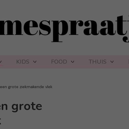
KIDS
FOOD
THUIS
 een grote ziekmakende vlek
en grote
k