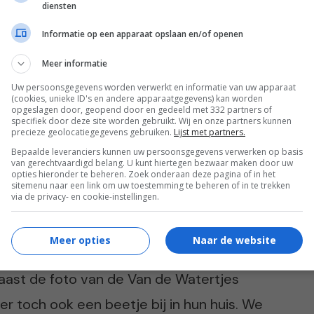
ij zegt ook: een foto is een
diensten
etrouwde familie gewoon bij. Het is een
Informatie op een apparaat opslaan en/of openen
et bij stuk, hoewel ik soms denk dat Piet er
Meer informatie
durft te zeggen tegen Els.”
Uw persoonsgegevens worden verwerkt en informatie van uw apparaat
(cookies, unieke ID's en andere apparaatgegevens) kan worden
opgeslagen door, geopend door en gedeeld met 332 partners of
specifiek door deze site worden gebruikt. Wij en onze partners kunnen
precieze geolocatiegegevens gebruiken.
Lijst met partners.
Bepaalde leveranciers kunnen uw persoonsgegevens verwerken op basis
van gerechtvaardigd belang. U kunt hiertegen bezwaar maken door uw
opties hieronder te beheren. Zoek onderaan deze pagina of in het
ouders van Flora veertig jaar getrouwd.
sitemenu naar een link om uw toestemming te beheren of in te trekken
via de privacy- en cookie-instellingen.
lan opgevat om een foto van de koude kant
Gaan we naar een fotostudio en laten we van
Meer opties
Naar de website
aten we uitvergroten en geven we Els en
naast de foto van de Van de Watertjes
er toch ook een beetje bij in hun huis. We