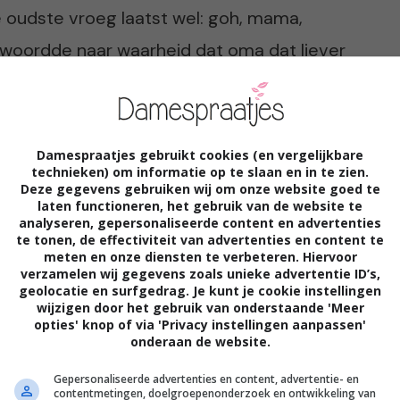
e oudste vroeg laatst wel: goh, mama,
ntwoordde naar waarheid dat oma dat liever
t elkaar gaan, dan zit zij met een foto van
van en vond het maar raar.”
Damespraatjes gebruikt cookies (en vergelijkbare
technieken) om informatie op te slaan en in te zien.
ame hoor
Deze gegevens gebruiken wij om onze website goed te
laten functioneren, het gebruik van de website te
analyseren, gepersonaliseerde content en advertenties
ren in de familie zijn, snappen er net als
te tonen, de effectiviteit van advertenties en content te
meten en onze diensten te verbeteren. Hiervoor
choonzussen met wie ik het goed kan vinden.
verzamelen wij gegevens zoals unieke advertentie ID’s,
geolocatie en surfgedrag. Je kunt je cookie instellingen
 daarna ben ik voorzichtig gaan informeren
wijzigen door het gebruik van onderstaande 'Meer
opties' knop of via 'Privacy instellingen aanpassen'
e het ronduit belachelijk. Gerald en zijn
onderaan de website.
e partner, dus wat is het probleem? Mijn
Gepersonaliseerde advertenties en content, advertentie- en
contentmetingen, doelgroepenonderzoek en ontwikkeling van