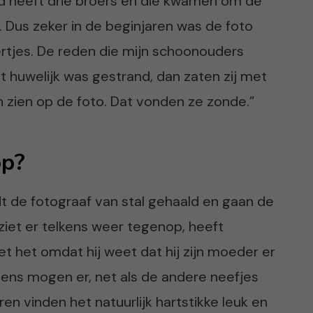
ld heeft drie broers en die kwamen om de
 Dus zeker in de beginjaren was de foto
rtjes. De reden die mijn schoonouders
t huwelijk was gestrand, dan zaten zij met
n zien op de foto. Dat vonden ze zonde.”
op?
rdt de fotograaf van stal gehaald en gaan de
ziet er telkens weer tegenop, heeft
et het omdat hij weet dat hij zijn moeder er
ens mogen er, net als de andere neefjes
ren vinden het natuurlijk hartstikke leuk en