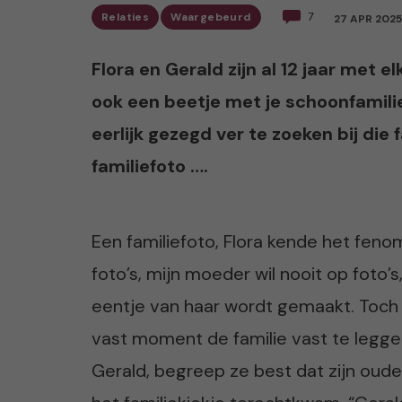
Relaties
Waargebeurd
7
27 APR 2025
Flora en Gerald zijn al 12 jaar met
ook een beetje met je schoonfamili
eerlijk gezegd ver te zoeken bij die 
familiefoto ….
Een familiefoto, Flora kende het fenome
foto’s, mijn moeder wil nooit op foto’s
eentje van haar wordt gemaakt. Toch z
vast moment de familie vast te legge
Gerald, begreep ze best dat zijn ouder