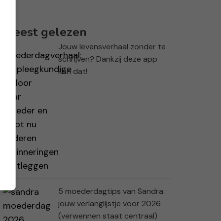
Meest gelezen
Jouw levensverhaal zonder te
schrijven? Dankzij deze app
kan dat!
5 moederdagtips van Sandra:
jouw verlanglijstje voor 2026
(verwennen staat centraal)