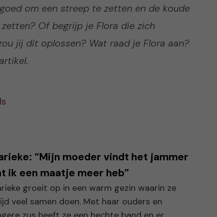
het goed om een streep te zetten en de koude
 zetten? Of begrijp je Flora die zich
ou jij dit oplossen? Wat raad je Flora aan?
rtikel.
ls
rieke: “Mijn moeder vindt het jammer
t ik een maatje meer heb”
rieke groeit op in een warm gezin waarin ze
tijd veel samen doen. Met haar ouders en
ngere zus heeft ze een hechte band en er