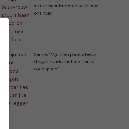
stuurt haar kinderen altijd naar
ons huis”
Sanne: “Mijn man plant steeds
dingen zonder het met mij te
overleggen”