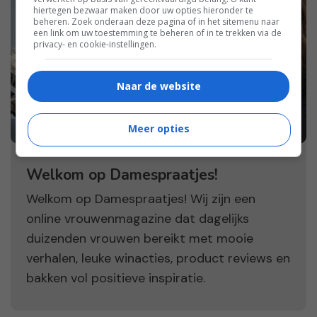
hiertegen bezwaar maken door uw opties hieronder te
beheren. Zoek onderaan deze pagina of in het sitemenu naar
een link om uw toestemming te beheren of in te trekken via de
privacy- en cookie-instellingen.
Naar de website
Meer opties
Welkom op Damespraatjes!
Welkom op Damespraatjes! Wij zijn een
online vrouwenmagazine dat dagelijks
duizenden vrouwen bereikt met mooie
verhalen, leuke winacties, product reviews en
bakken vol positieve inspiratie.