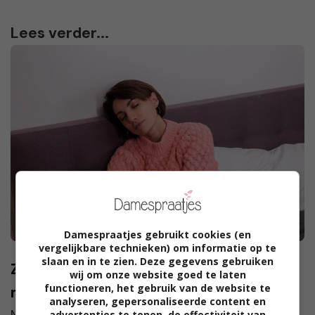
Lees verder...
Damespraatjes gebruikt cookies (en
vergelijkbare technieken) om informatie op te
slaan en in te zien. Deze gegevens gebruiken
Zo voel je je beter tijdens die tijd van de
wij om onze website goed te laten
functioneren, het gebruik van de website te
maand
analyseren, gepersonaliseerde content en
Meestal is ‘die tijd van de maand’ niet de meest
advertenties te tonen, de effectiviteit van