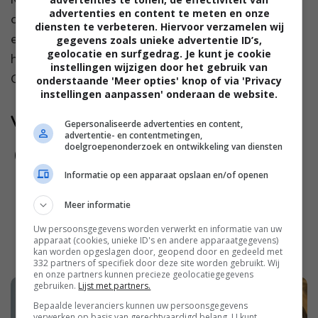
advertenties en content te meten en onze
comfortabele periode. Krampen, vermoeidheid en
diensten te verbeteren. Hiervoor verzamelen wij
een onrustig gevoel door je menstruatie kunnen
gegevens zoals unieke advertentie ID’s,
geolocatie en surfgedrag. Je kunt je cookie
het dagelijks leven behoorlijk beïnvloeden.
instellingen wijzigen door het gebruik van
Gelukkig...
onderstaande 'Meer opties' knop of via 'Privacy
instellingen aanpassen' onderaan de website.
Volg jij ons al?
Gepersonaliseerde advertenties en content,
advertentie- en contentmetingen,
doelgroepenonderzoek en ontwikkeling van diensten
Informatie op een apparaat opslaan en/of openen
Meer informatie
Uw persoonsgegevens worden verwerkt en informatie van uw
apparaat (cookies, unieke ID's en andere apparaatgegevens)
kan worden opgeslagen door, geopend door en gedeeld met
332 partners of specifiek door deze site worden gebruikt. Wij
en onze partners kunnen precieze geolocatiegegevens
gebruiken.
Lijst met partners.
Bepaalde leveranciers kunnen uw persoonsgegevens
verwerken op basis van gerechtvaardigd belang. U kunt