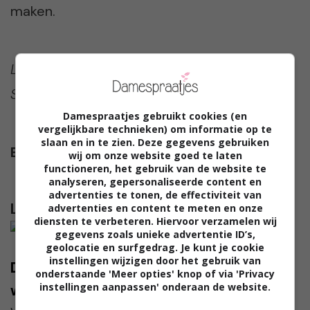
maken.
Lianne Ebbinkhuijsen
Streamconsult
Damespraatjes gebruikt cookies (en
vergelijkbare technieken) om informatie op te
slaan en in te zien. Deze gegevens gebruiken
Bovenste afbeelding:
Unsplash+
wij om onze website goed te laten
functioneren, het gebruik van de website te
analyseren, gepersonaliseerde content en
advertenties te tonen, de effectiviteit van
Lees verder...
advertenties en content te meten en onze
diensten te verbeteren. Hiervoor verzamelen wij
gegevens zoals unieke advertentie ID’s,
geolocatie en surfgedrag. Je kunt je cookie
instellingen wijzigen door het gebruik van
Dagmar: ‘Ik erger me enorm aan de
onderstaande 'Meer opties' knop of via 'Privacy
instellingen aanpassen' onderaan de website.
whatsappsgroep van mijn werk’