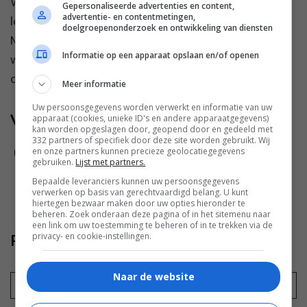
Whatsapp is niet meer weg te denken uit ons
Gepersonaliseerde advertenties en content,
advertentie- en contentmetingen,
leven. Even snel een appje sturen is makkelijk.
doelgroepenonderzoek en ontwikkeling van diensten
Maar de whatsappgroep waaraan je ongevraagd
Informatie op een apparaat opslaan en/of openen
wordt toegevoegd groeit maar aan. “Stond ik op
de foto met een...
Meer informatie
Uw persoonsgegevens worden verwerkt en informatie van uw
Volg jij ons al?
apparaat (cookies, unieke ID's en andere apparaatgegevens)
kan worden opgeslagen door, geopend door en gedeeld met
332 partners of specifiek door deze site worden gebruikt. Wij
en onze partners kunnen precieze geolocatiegegevens
gebruiken.
Lijst met partners.
Bepaalde leveranciers kunnen uw persoonsgegevens
verwerken op basis van gerechtvaardigd belang. U kunt
hiertegen bezwaar maken door uw opties hieronder te
beheren. Zoek onderaan deze pagina of in het sitemenu naar
een link om uw toestemming te beheren of in te trekken via de
privacy- en cookie-instellingen.
Reageer ook
Naar de website