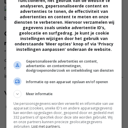
Lees verder...
functioneren, het gebruik van de website te
analyseren, gepersonaliseerde content en
advertenties te tonen, de effectiviteit van
advertenties en content te meten en onze
diensten te verbeteren. Hiervoor verzamelen wij
gegevens zoals unieke advertentie ID’s,
Ophelie: “Mijn nieuwe schoonzus praat
geolocatie en surfgedrag. Je kunt je cookie
instellingen wijzigen door het gebruik van
met een babystem”
onderstaande 'Meer opties' knop of via 'Privacy
instellingen aanpassen' onderaan de website.
“Ik had jarenlang niet verwacht dat mijn broer
ooit serieus zou settelen. Hij was altijd onderweg,
Gepersonaliseerde advertenties en content,
advertentie- en contentmetingen,
reisde voor zijn werk de hele wereld over en leek
doelgroepenonderzoek en ontwikkeling van diensten
in iedere stad wel iemand te kennen. Relaties war...
Informatie op een apparaat opslaan en/of openen
Volg jij ons al?
Meer informatie
Uw persoonsgegevens worden verwerkt en informatie van uw
apparaat (cookies, unieke ID's en andere apparaatgegevens)
kan worden opgeslagen door, geopend door en gedeeld met
332 partners of specifiek door deze site worden gebruikt. Wij
en onze partners kunnen precieze geolocatiegegevens
gebruiken.
Lijst met partners.