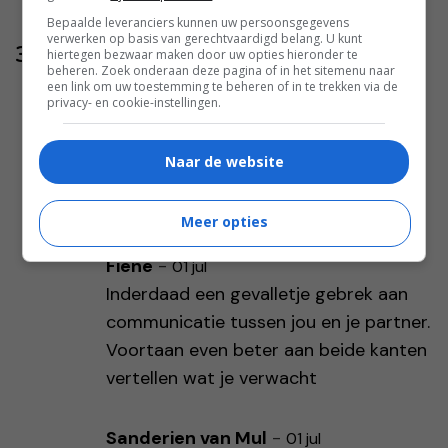
Bepaalde leveranciers kunnen uw persoonsgegevens
verwerken op basis van gerechtvaardigd belang. U kunt
3 reacties
hiertegen bezwaar maken door uw opties hieronder te
beheren. Zoek onderaan deze pagina of in het sitemenu naar
een link om uw toestemming te beheren of in te trekken via de
Joris
-
01 jul
privacy- en cookie-instellingen.
Als je niets afspreekt, tja. Hoe doe je
dat als je samen op vakantie bent?
Naar de website
Doe je dan ook ieder je ding of stem je
dan wèl af?
Meer opties
Fiene
-
01 jul
Inderdaad een gevalletje gebrek aan
communicatie tussen jou en je partner.
Voortaan even beter aan beide kanten
vertellen wat je verwacht
Sanderien van Mul
-
01 jul