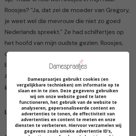
Roosjes? “Ja, dat zei de moeder van Gregory,
je weet wel die mevrouw die niet zo goed
Nederlands spreekt.” Ze had schilfertjes op
het hoofd van mijn oudste gezien. Roosjes,
die moet je vooral niet met grof geschut
bestrijden. Toch wel enigszins opgelucht
zette ik de mayo weer terug. We waren weer
Damespraatjes gebruikt cookies (en
vergelijkbare technieken) om informatie op te
goed weggekomen…
slaan en in te zien. Deze gegevens gebruiken
wij om onze website goed te laten
functioneren, het gebruik van de website te
analyseren, gepersonaliseerde content en
Lees ook:
advertenties te tonen, de effectiviteit van
advertenties en content te meten en onze
diensten te verbeteren. Hiervoor verzamelen wij
gegevens zoals unieke advertentie ID’s,