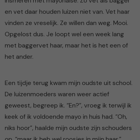
insmeren met mayonaise. Zo vet als bagger
en vet daar houden luizen niet van. Vet haar
vinden ze vreselijk. Ze willen dan weg. Mooi.
Opgelost dus. Je loopt wel een week lang
met baggervet haar, maar het is het een of
het ander.
Een tijdje terug kwam mijn oudste uit school.
De luizenmoeders waren weer actief
geweest, begreep ik. “En?”, vroeg ik terwijl ik
keek of ik voldoende mayo in huis had. “Oh,
niks hoor”, haalde mijn oudste zijn schouders
op, “maar ik heb wel roosjes in mijn haar.”