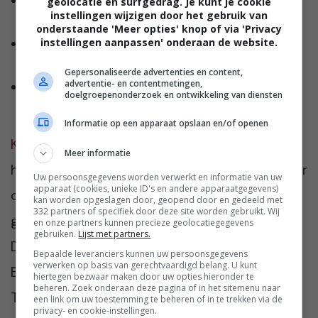
Hoe Mara’s luizenmoeder de populairste
geolocatie en surfgedrag. Je kunt je cookie
instellingen wijzigen door het gebruik van
moeder van de school werd
onderstaande 'Meer opties' knop of via 'Privacy
instellingen aanpassen' onderaan de website.
Ka wordt creatief bij gebrek aan vet, suiker en
E-nummers
Gepersonaliseerde advertenties en content,
advertentie- en contentmetingen,
5 redenen waarom je je aangifte beter snel
doelgroepenonderzoek en ontwikkeling van diensten
kunt doen
Informatie op een apparaat opslaan en/of openen
Karin van Leeuwen (43 jaar)
schrijft vanuit uit
Meer informatie
haar eigen bedrijf De Gooise Pen en is drukker
Uw persoonsgegevens worden verwerkt en informatie van uw
apparaat (cookies, unieke ID's en andere apparaatgegevens)
dan ooit. Heeft twintig jaar voor kranten
kan worden opgeslagen door, geopend door en gedeeld met
332 partners of specifiek door deze site worden gebruikt. Wij
gewerkt en schrijft blogs voor
en onze partners kunnen precieze geolocatiegegevens
gebruiken.
Lijst met partners.
Damespraatjes. Ze woont samen met Robert
Bepaalde leveranciers kunnen uw persoonsgegevens
verwerken op basis van gerechtvaardigd belang. U kunt
Brekelmans en hun twee boenders Bob en
hiertegen bezwaar maken door uw opties hieronder te
beheren. Zoek onderaan deze pagina of in het sitemenu naar
Tom in ’t Gooi. Naast schrijven is lezen een
een link om uw toestemming te beheren of in te trekken via de
privacy- en cookie-instellingen.