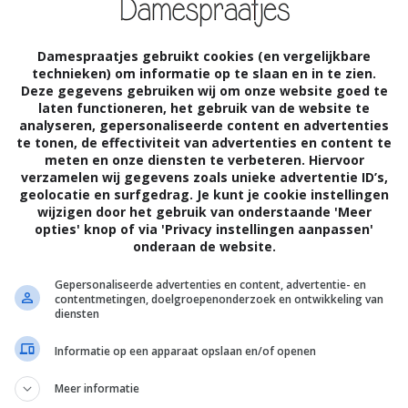
n heb ik niet. Ik moet door, naar de flat
n heb gedaan, heb ik een superset af. En zo
Damespraatjes gebruikt cookies (en vergelijkbare
technieken) om informatie op te slaan en in te zien.
Deze gegevens gebruiken wij om onze website goed te
laten functioneren, het gebruik van de website te
analyseren, gepersonaliseerde content en advertenties
te tonen, de effectiviteit van advertenties en content te
, is een wonder. Dat ik vervolgens daar in
meten en onze diensten te verbeteren. Hiervoor
verzamelen wij gegevens zoals unieke advertentie ID’s,
nke gewichten had ik nooit kunnen
geolocatie en surfgedrag. Je kunt je cookie instellingen
wijzigen door het gebruik van onderstaande 'Meer
t krachttraining heel effectief is. Niet
opties' knop of via 'Privacy instellingen aanpassen'
onderaan de website.
 Misschien wel juist voor vrouwen. En ik
Gepersonaliseerde advertenties en content, advertentie- en
de week train met gewichten, zie ik
contentmetingen, doelgroepenonderzoek en ontwikkeling van
diensten
blijf ik gemotiveerd om de gang naar de
Informatie op een apparaat opslaan en/of openen
wat los en vast zit over krachttraining voor
 meer verbrand als ik mijn spieren train.
Meer informatie