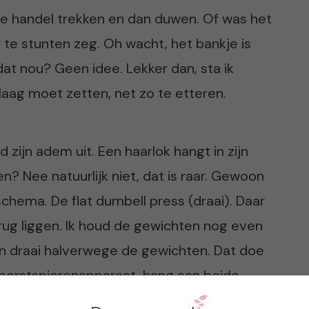
le handel trekken en dan duwen. Of was het
 te stunten zeg. Oh wacht, het bankje is
at nou? Geen idee. Lekker dan, sta ik
laag moet zetten, net zo te etteren.
zijn adem uit. Een haarlok hangt in zijn
len? Nee natuurlijk niet, dat is raar. Gewoon
schema. De flat dumbell press (draai). Daar
 rug liggen. Ik houd de gewichten nog even
en draai halverwege de gewichten. Dat doe
et borstspierenapparaat, hang aan beide
 voren. Na vijftien keer voel ik die spiertjes