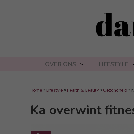
OVER ONS
LIFESTYLE
Home
»
Lifestyle
»
Health & Beauty
»
Gezondheid
»
K
Ka overwint fitn