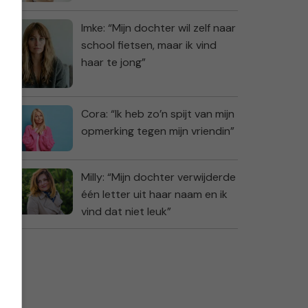
Imke: “Mijn dochter wil zelf naar
school fietsen, maar ik vind
haar te jong”
Cora: “Ik heb zo’n spijt van mijn
opmerking tegen mijn vriendin”
Milly: “Mijn dochter verwijderde
één letter uit haar naam en ik
vind dat niet leuk”