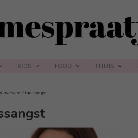
KIDS
FOOD
THUIS
a overwint fitnessangst
essangst