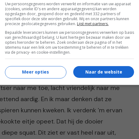
Uw persoonsgegevens worden verwerkt en informatie van uw apparaat
ang in het zweet, en daar heb ik de rest van
(cookies, unieke ID's en andere apparaatgegevens) kan worden
opgeslagen door, geopend door en gedeeld met 332 partners of
“Maar Ka, spin je dan helemaal niet
specifiek door deze site worden gebruikt. Wij en onze partners kunnen
precieze geolocatiegegevens gebruiken.
Lijst met partners.
tst. Jazeker, want juist de combinatie is
Bepaalde leveranciers kunnen uw persoonsgegevens verwerken op basis
van gerechtvaardigd belang. U kunt hiertegen bezwaar maken door uw
mijn hoofd uitzetten wat bij de
opties hieronder te beheren. Zoek onderaan deze pagina of in het
sitemenu naar een link om uw toestemming te beheren of in te trekken
 idee is.
via de privacy- en cookie-instellingen.
Meer opties
Naar de website
ook al weer in? De Smith Machine, zo heet ie
atser naar me toe, lacht vriendelijk naar me
zettend aardig. En ik maar denken dat ze
spieren kunnen kweken. Ik verdenk ‘m ervan
ekookte eitje opeet. Dat hij de dooier
 diepe squat. Dit ziet er vast heel raar uit,