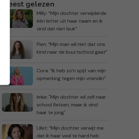
Meest gelezen
Milly: “Mijn dochter verwijderde
één letter uit haar naam en ik
vind dat niet leuk”
Pien: “Mijn man wil niet dat ons
kind naar de buurtschool gaat”
Cora: “Ik heb zo’n spijt van mijn
opmerking tegen mijn vriendin”
Imke: "Mijn dochter wil zelf naar
school fietsen, maar ik vind
haar te jong"
Lillet: “Mijn dochter verwijt me
dat ik haar veel te hard heb