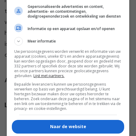
moeite heb gedaan voor iets wat niet meer
Gepersonaliseerde advertenties en content,
te redden was.” Toch wil ze niet verbitterd
advertentie- en contentmetingen,
doelgroepenonderzoek en ontwikkeling van diensten
worden. “Er waren ook mooie jaren. Mooie
Informatie op een apparaat opslaan en/of openen
herinneringen. En ik geloof niet dat hij slecht
Meer informatie
is. Maar ik geloof wél dat hij laf is geweest
Uw persoonsgegevens worden verwerkt en informatie van uw
door dit tijdens onze vakantie te doen.”
apparaat (cookies, unieke ID's en andere apparaatgegevens)
kan worden opgeslagen door, geopend door en gedeeld met
332 partners of specifiek door deze site worden gebruikt. Wij
en onze partners kunnen precieze geolocatiegegevens
gebruiken.
Lijst met partners.
Afbeelding
:
Freepik
Bepaalde leveranciers kunnen uw persoonsgegevens
verwerken op basis van gerechtvaardigd belang. U kunt
hiertegen bezwaar maken door uw opties hieronder te
beheren. Zoek onderaan deze pagina of in het sitemenu naar
Lees verder...
een link om uw toestemming te beheren of in te trekken via de
privacy- en cookie-instellingen.
Naar de website