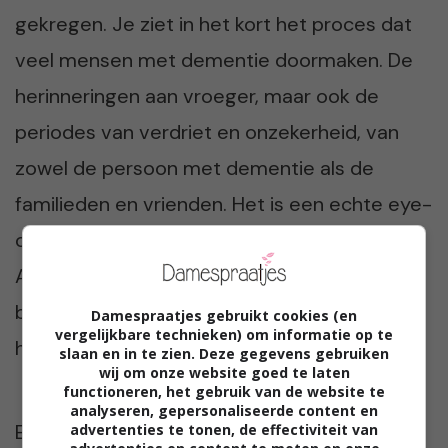
gekregen. Je ziet in het kort het proces dat
veel mensen met dementie doormaken. De
herinneringen aan vroeger, maar ook de
periodes van verdriet en onzekerheid, van
zowel de persoon met dementie als de
familieden en vrienden. Het is een echte eye-
opener voor mensen die nog niet met
Alzheimer te maken hebben gehad en een
bron van herkenning voor mensen die er
Damespraatjes gebruikt cookies (en
vergelijkbare technieken) om informatie op te
helaas al wel mee te maken hebben gehad.
slaan en in te zien. Deze gegevens gebruiken
wij om onze website goed te laten
functioneren, het gebruik van de website te
analyseren, gepersonaliseerde content en
Echt even kijken deze video.
advertenties te tonen, de effectiviteit van