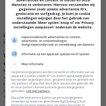
advertenties en content te meten en onze
diensten te verbeteren. Hiervoor verzamelen wij
gegevens zoals unieke advertentie ID’s,
geolocatie en surfgedrag. Je kunt je cookie
instellingen wijzigen door het gebruik van
onderstaande 'Meer opties' knop of via 'Privacy
instellingen aanpassen' onderaan de website.
Lees verder...
Gepersonaliseerde advertenties en content,
advertentie- en contentmetingen,
doelgroepenonderzoek en ontwikkeling van diensten
Informatie op een apparaat opslaan en/of openen
Wat is hard water eigenlijk en is het
ongezond?
Meer informatie
Misschien heb je de term hard water al eens
Uw persoonsgegevens worden verwerkt en informatie van uw
apparaat (cookies, unieke ID's en andere apparaatgegevens)
voorbij zien komen, maar wat is het nou eigenlijk?
kan worden opgeslagen door, geopend door en gedeeld met
Heel simpel: water dat rijk is aan mineralen zoals
332 partners of specifiek door deze site worden gebruikt. Wij
en onze partners kunnen precieze geolocatiegegevens
calcium en magnesium wordt beschouwd als
gebruiken.
Lijst met partners.
‘hard’. D...
Bepaalde leveranciers kunnen uw persoonsgegevens
verwerken op basis van gerechtvaardigd belang. U kunt
hiertegen bezwaar maken door uw opties hieronder te