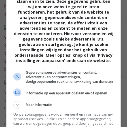
slaan en in te zien. Deze gegevens gebruiken
wij om onze website goed te laten
functioneren, het gebruik van de website te
analyseren, gepersonaliseerde content en
advertenties te tonen, de effectiviteit van
advertenties en content te meten en onze
Philou: “Mijn man wil met deze
diensten te verbeteren. Hiervoor verzamelen wij
temperaturen alleen maar binnenzitten”
gegevens zoals unieke advertentie ID’s,
geolocatie en surfgedrag. Je kunt je cookie
instellingen wijzigen door het gebruik van
onderstaande 'Meer opties' knop of via 'Privacy
instellingen aanpassen' onderaan de website.
Gepersonaliseerde advertenties en content,
advertentie- en contentmetingen,
doelgroepenonderzoek en ontwikkeling van diensten
Ilona: “Mijn vriendin vroeg of ze mijn
trouwjurk mocht lenen voor haar eigen
Informatie op een apparaat opslaan en/of openen
bruiloft”
Meer informatie
Uw persoonsgegevens worden verwerkt en informatie van uw
apparaat (cookies, unieke ID's en andere apparaatgegevens)
kan worden opgeslagen door, geopend door en gedeeld met