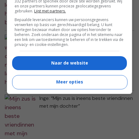
332 partners of specifiek door deze site worden gebruikt. Wij
en onze partners kunnen precieze geolocatiegegevens
gebruiken.
Lijst met partners.
Bepaalde leveranciers kunnen uw persoonsgegevens
verwerken op basis van gerechtvaardigd belang. U kunt
hiertegen bezwaar maken door uw opties hieronder te
beheren. Zoek onderaan deze pagina of in het sitemenu naar
Bernadet: “Moeten we nou wel of geen
een link om uw toestemming te beheren of in te trekken via de
privacy- en cookie-instellingen.
nieuwe laptop voor hem kopen?”
Naar de website
Meer opties
Inge: “Mijn zus is ineens beste vriendinnen
met mijn dochter”