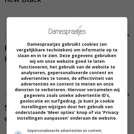
MARA
Entertainment
Damespraatjes gebruikt cookies (en
Filmpje: geblinddoekte kinderen
vergelijkbare technieken) om informatie op te
slaan en in te zien. Deze gegevens gebruiken
herkennen feilloos hun moeder
wij om onze website goed te laten
functioneren, het gebruik van de website te
analyseren, gepersonaliseerde content en
advertenties te tonen, de effectiviteit van
advertenties en content te meten en onze
diensten te verbeteren. Hiervoor verzamelen wij
MARA
gegevens zoals unieke advertentie ID’s,
Carriere
geolocatie en surfgedrag. Je kunt je cookie
5 tips voor het voorbereiden van
instellingen wijzigen door het gebruik van
onderstaande 'Meer opties' knop of via 'Privacy
een sollicitatiegesprek
instellingen aanpassen' onderaan de website.
Gepersonaliseerde advertenties en content,