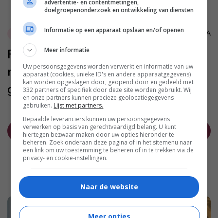
advertentie- en contentmetingen,
doelgroepenonderzoek en ontwikkeling van diensten
Informatie op een apparaat opslaan en/of openen
MARA
Entertainment
Filmpje: Stel neemt iedereen 9
Meer informatie
Uw persoonsgegevens worden verwerkt en informatie van uw
maanden lang in de maling met
apparaat (cookies, unieke ID's en andere apparaatgegevens)
kan worden opgeslagen door, geopend door en gedeeld met
geheimgehouden tweeling
332 partners of specifiek door deze site worden gebruikt. Wij
en onze partners kunnen precieze geolocatiegegevens
gebruiken.
Lijst met partners.
Bepaalde leveranciers kunnen uw persoonsgegevens
verwerken op basis van gerechtvaardigd belang. U kunt
NIEUWER
OUDER
hiertegen bezwaar maken door uw opties hieronder te
beheren. Zoek onderaan deze pagina of in het sitemenu naar
een link om uw toestemming te beheren of in te trekken via de
privacy- en cookie-instellingen.
Naar de website
Meer opties