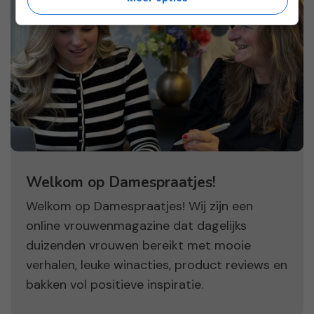
Welkom op Damespraatjes!
Welkom op Damespraatjes! Wij zijn een
online vrouwenmagazine dat dagelijks
duizenden vrouwen bereikt met mooie
verhalen, leuke winacties, product reviews en
bakken vol positieve inspiratie.