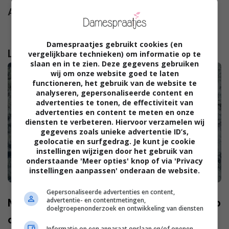
Afbeelding
:
Unsplash+
Damespraatjes gebruikt cookies (en
Lees verder...
vergelijkbare technieken) om informatie op te
slaan en in te zien. Deze gegevens gebruiken
wij om onze website goed te laten
functioneren, het gebruik van de website te
analyseren, gepersonaliseerde content en
advertenties te tonen, de effectiviteit van
advertenties en content te meten en onze
diensten te verbeteren. Hiervoor verzamelen wij
gegevens zoals unieke advertentie ID’s,
geolocatie en surfgedrag. Je kunt je cookie
instellingen wijzigen door het gebruik van
onderstaande 'Meer opties' knop of via 'Privacy
instellingen aanpassen' onderaan de website.
Gepersonaliseerde advertenties en content,
advertentie- en contentmetingen,
Mariska: “Mijn schoonmoeder wil mee op
doelgroepenonderzoek en ontwikkeling van diensten
onze huwelijksreis”
Informatie op een apparaat opslaan en/of openen