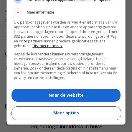
Toen Mariska en haar verloofde Jeroen begonnen
met het plannen van hun huwelijk, was er één
Meer informatie
onderdeel waar ze misschien nog wel het meest
Uw persoonsgegevens worden verwerkt en informatie van uw
apparaat (cookies, unieke ID's en andere apparaatgegevens)
naar uitkeek: de huwelijksreis. Na maanden van
kan worden opgeslagen door, geopend door en gedeeld met
regelen, keuz...
332 partners of specifiek door deze site worden gebruikt. Wij
en onze partners kunnen precieze geolocatiegegevens
gebruiken.
Lijst met partners.
Volg jij ons al?
Bepaalde leveranciers kunnen uw persoonsgegevens
verwerken op basis van gerechtvaardigd belang. U kunt
hiertegen bezwaar maken door uw opties hieronder te
beheren. Zoek onderaan deze pagina of in het sitemenu naar
een link om uw toestemming te beheren of in te trekken via de
privacy- en cookie-instellingen.
Naar de website
6 reacties
Meer opties
Joris
-
16 jun
REAGEER
En, horloge inmiddels in huis?