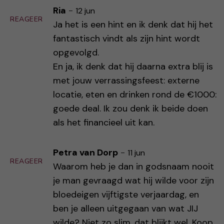
Ria
-
12 jun
REAGEER
Ja het is een hint en ik denk dat hij het
fantastisch vindt als zijn hint wordt
opgevolgd.
En ja, ik denk dat hij daarna extra blij is
met jouw verrassingsfeest: externe
locatie, eten en drinken rond de €1000:
goede deal. Ik zou denk ik beide doen
als het financieel uit kan.
Petra van Dorp
-
11 jun
REAGEER
Waarom heb je dan in godsnaam nooit
je man gevraagd wat hij wilde voor zijn
bloedeigen vijftigste verjaardag, en
ben je alleen uitgegaan van wat JIJ
wilde? Niet zo slim, dat blijkt wel. Koop