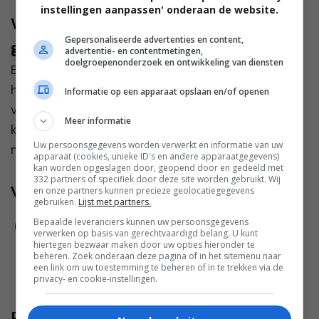
instellingen aanpassen' onderaan de website.
Vind je nieuwe personeel via een
Gepersonaliseerde advertenties en content,
gerenommeerde recruiter
advertentie- en contentmetingen,
doelgroepenonderzoek en ontwikkeling van diensten
Ben je ondernemer? Dan weet je waarschijnlijk
hoe moeilijk het kan zijn om goed personeel te
Informatie op een apparaat opslaan en/of openen
vinden. Sommige functies vereisen specifieke
Meer informatie
kennis en vaardigheden waardoor de juiste
Uw persoonsgegevens worden verwerkt en informatie van uw
mensen vinden, voelt...
apparaat (cookies, unieke ID's en andere apparaatgegevens)
kan worden opgeslagen door, geopend door en gedeeld met
332 partners of specifiek door deze site worden gebruikt. Wij
Volg jij ons al?
en onze partners kunnen precieze geolocatiegegevens
gebruiken.
Lijst met partners.
Bepaalde leveranciers kunnen uw persoonsgegevens
verwerken op basis van gerechtvaardigd belang. U kunt
hiertegen bezwaar maken door uw opties hieronder te
beheren. Zoek onderaan deze pagina of in het sitemenu naar
een link om uw toestemming te beheren of in te trekken via de
privacy- en cookie-instellingen.
Reageer ook