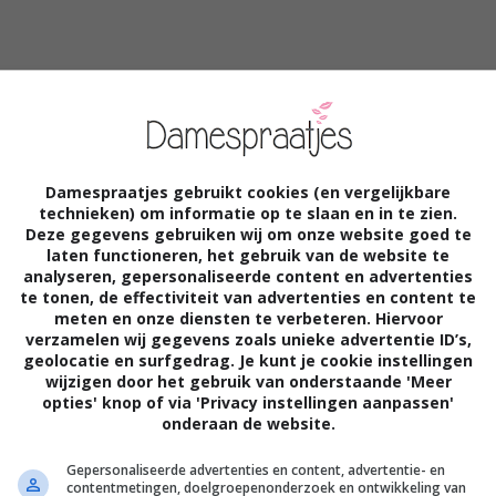
 maken
Damespraatjes gebruikt cookies (en vergelijkbare
n snel mee gaan met de flow. Op een
technieken) om informatie op te slaan en in te zien.
Deze gegevens gebruiken wij om onze website goed te
tsje anders aan toe dan op de
laten functioneren, het gebruik van de website te
analyseren, gepersonaliseerde content en advertenties
he. Mijn zoontje kijkt altijd eerst goed de
te tonen, de effectiviteit van advertenties en content te
meten en onze diensten te verbeteren. Hiervoor
kijkt wie hij het leukste vindt en stapt er dan
verzamelen wij gegevens zoals unieke advertentie ID’s,
geolocatie en surfgedrag. Je kunt je cookie instellingen
langrijk dat kinderen zelf leren om
wijzigen door het gebruik van onderstaande 'Meer
opties' knop of via 'Privacy instellingen aanpassen'
oelen kinderen zich niet gauw
onderaan de website.
enen door een keer naar een vreemde
Gepersonaliseerde advertenties en content, advertentie- en
euwe kindjes en kun je je kind leren erop af
contentmetingen, doelgroepenonderzoek en ontwikkeling van