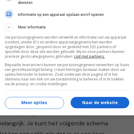
diensten
Informatie op een apparaat opslaan en/of openen
Meer informatie
Uw persoonsgegevens worden verwerkt en informatie van uw apparaat
(cookies, unieke ID's en andere apparaatgegevens) kan worden
opgeslagen door, geopend door en gedeeld met 332 partners of
specifiek door deze site worden gebruikt. Wij en onze partners kunnen
precieze geolocatiegegevens gebruiken.
Lijst met partners.
 basisschool gaan moeten erg wennen aan
Bepaalde leveranciers kunnen uw persoonsgegevens verwerken op basis
ren stromen vanuit de peuterspeelzaal,
van gerechtvaardigd belang. U kunt hiertegen bezwaar maken door uw
opties hieronder te beheren. Zoek onderaan deze pagina of in het
. Ze moeten dan erg wennen aan de
sitemenu naar een link om uw toestemming te beheren of in te trekken
via de privacy- en cookie-instellingen.
dagen. De verwachte concentratie van
eten langer in de kring zitten, langer naar
Meer opties
Naar de website
voordat je de grote lunch mag opeten.
elangrijk. Je kunt het volgende schema