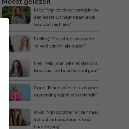
Meest gelezen
Milly: “Mijn dochter verwijderde
één letter uit haar naam en ik
vind dat niet leuk”
Stelling: "De school verwacht
te veel van mij als ouder"
Pien: “Mijn man wil niet dat ons
kind naar de buurtschool gaat”
Cora: “Ik heb zo’n spijt van mijn
opmerking tegen mijn vriendin”
Imke: "Mijn dochter wil zelf naar
school fietsen, maar ik vind
haar te jong"