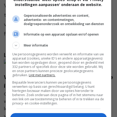
instellingen aanpassen' onderaan de website.
Voor ieder doel is er wel een perfecte e-bike
te vinden. Maak wel altijd een proefrit
Gepersonaliseerde advertenties en content,
advertentie- en contentmetingen,
voordat je daadwerkelijk gaat kopen. Een
doelgroepenonderzoek en ontwikkeling van diensten
fiets is toch een persoonlijke keuze.
Informatie op een apparaat opslaan en/of openen
Meer informatie
Lees verder...
Uw persoonsgegevens worden verwerkt en informatie van uw
apparaat (cookies, unieke ID's en andere apparaatgegevens)
kan worden opgeslagen door, geopend door en gedeeld met
332 partners of specifiek door deze site worden gebruikt. Wij
en onze partners kunnen precieze geolocatiegegevens
gebruiken.
Lijst met partners.
Waarom de ledlamp e27 de slimste keuze
Bepaalde leveranciers kunnen uw persoonsgegevens
is
verwerken op basis van gerechtvaardigd belang. U kunt
hiertegen bezwaar maken door uw opties hieronder te
Of je nu energie wilt besparen, je huis gezelliger
beheren. Zoek onderaan deze pagina of in het sitemenu naar
een link om uw toestemming te beheren of in te trekken via de
wilt maken of je verlichting wilt moderniseren, de
privacy- en cookie-instellingen.
ledlamp e27 is een keuze waar je jarenlang plezier
van zult hebben. Deze lamp combineert efficiën...