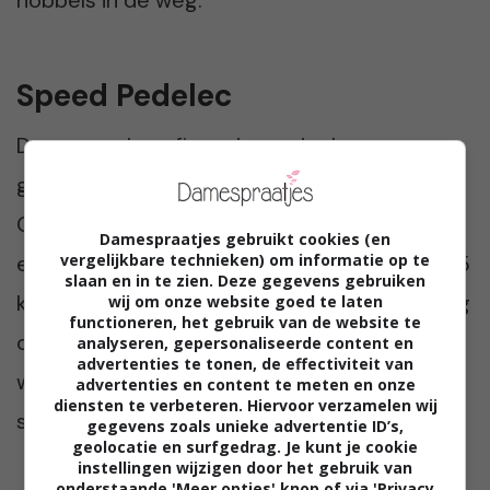
Speed Pedelec
Deze sportieve fiets ziet eruit als een
gewone e-bike, maar gaat een stuk sneller.
Ga jij met je fiets naar het werk? Dan is dit
Damespraatjes gebruikt cookies (en
vergelijkbare technieken) om informatie op te
echt een ideale fiets voor jou. De fiets kan 45
slaan en in te zien. Deze gegevens gebruiken
km/u en valt daarmee volgens de wetgeving
wij om onze website goed te laten
functioneren, het gebruik van de website te
onder een snorfiets. Je moet hier dus ook
analyseren, gepersonaliseerde content en
advertenties te tonen, de effectiviteit van
wel een helm bij dragen, maar met deze
advertenties en content te meten en onze
diensten te verbeteren. Hiervoor verzamelen wij
snelheden wil je dat ook wel.
gegevens zoals unieke advertentie ID’s,
geolocatie en surfgedrag. Je kunt je cookie
instellingen wijzigen door het gebruik van
onderstaande 'Meer opties' knop of via 'Privacy