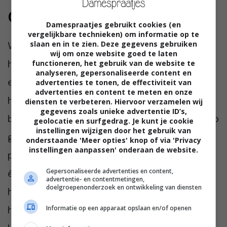
Goede nachtcrème kiezen
Damespraatjes gebruikt cookies (en
vergelijkbare technieken) om informatie op te
slaan en in te zien. Deze gegevens gebruiken
Wat voor jou de perfecte nachtcrème is, is
wij om onze website goed te laten
heel persoonlijk. Een gevoelige huid heeft
functioneren, het gebruik van de website te
analyseren, gepersonaliseerde content en
een andere verzorging nodig dan een vette
advertenties te tonen, de effectiviteit van
advertenties en content te meten en onze
huid. En de jonge huid heeft weer andere
diensten te verbeteren. Hiervoor verzamelen wij
gegevens zoals unieke advertentie ID’s,
behoeften dan de oudere huid. Wil je sowieso
geolocatie en surfgedrag. Je kunt je cookie
instellingen wijzigen door het gebruik van
goed zitten? Kies dan voor een alles-in-een
onderstaande 'Meer opties' knop of via 'Privacy
instellingen aanpassen' onderaan de website.
product, zoals het nachtcrème en masker in
Gepersonaliseerde advertenties en content,
één van Mineral Skin Cosmetics. Deze
advertentie- en contentmetingen,
doelgroepenonderzoek en ontwikkeling van diensten
hydrateert, regenereert en revitaliseert de
huid en bevat heel veel actieve ingrediënten.
Informatie op een apparaat opslaan en/of openen