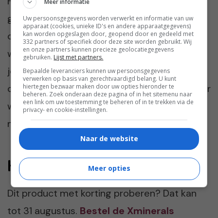
Het is een rijke crème die je ook kunt
Meer informatie
gebruiken als masker. Je brengt hem royaal
Uw persoonsgegevens worden verwerkt en informatie van uw
apparaat (cookies, unieke ID's en andere apparaatgegevens)
kan worden opgeslagen door, geopend door en gedeeld met
over je andere verzorgingsproducten heen
332 partners of specifiek door deze site worden gebruikt. Wij
en onze partners kunnen precieze geolocatiegegevens
wanneer je gaat slapen. Pas ’s ochtends was
gebruiken.
Lijst met partners.
je het van je gezicht af. Ik vind het bijzonder
Bepaalde leveranciers kunnen uw persoonsgegevens
verwerken op basis van gerechtvaardigd belang. U kunt
hiertegen bezwaar maken door uw opties hieronder te
om te zien hoe stralend je ’s ochtends wakker
beheren. Zoek onderaan deze pagina of in het sitemenu naar
een link om uw toestemming te beheren of in te trekken via de
wordt na het gebruik van een overnight
privacy- en cookie-instellingen.
masker.
Naar de website
Kortingscode Xminerals
Meer opties
Dit product met korting proberen? Dat kan
tot 31 augustus.
Bestel de Xminerals