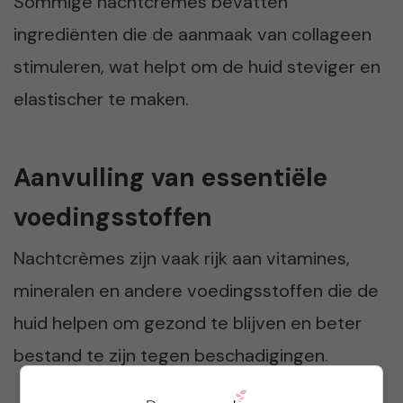
Sommige nachtcrèmes bevatten
ingrediënten die de aanmaak van collageen
stimuleren, wat helpt om de huid steviger en
elastischer te maken.
Aanvulling van essentiële
voedingsstoffen
Nachtcrèmes zijn vaak rijk aan vitamines,
mineralen en andere voedingsstoffen die de
huid helpen om gezond te blijven en beter
bestand te zijn tegen beschadigingen.