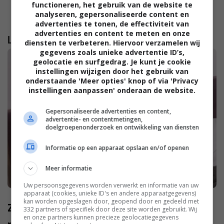
functioneren, het gebruik van de website te
analyseren, gepersonaliseerde content en
advertenties te tonen, de effectiviteit van
advertenties en content te meten en onze
Lees verder...
diensten te verbeteren. Hiervoor verzamelen wij
gegevens zoals unieke advertentie ID’s,
geolocatie en surfgedrag. Je kunt je cookie
instellingen wijzigen door het gebruik van
onderstaande 'Meer opties' knop of via 'Privacy
instellingen aanpassen' onderaan de website.
Gepersonaliseerde advertenties en content,
advertentie- en contentmetingen,
doelgroepenonderzoek en ontwikkeling van diensten
Informatie op een apparaat opslaan en/of openen
Meer informatie
Uw persoonsgegevens worden verwerkt en informatie van uw
apparaat (cookies, unieke ID's en andere apparaatgegevens)
kan worden opgeslagen door, geopend door en gedeeld met
Zo voel je je beter tijdens die tijd van de
332 partners of specifiek door deze site worden gebruikt. Wij
en onze partners kunnen precieze geolocatiegegevens