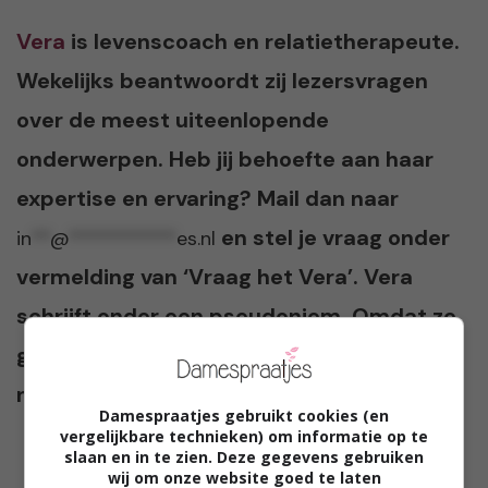
Vera
is levenscoach en relatietherapeute.
Wekelijks beantwoordt zij lezersvragen
over de meest uiteenlopende
onderwerpen. Heb jij behoefte aan haar
expertise en ervaring? Mail dan naar
en stel je vraag onder
in
**
@
***********
es.nl
vermelding van ‘Vraag het Vera’. Vera
schrijft onder een pseudoniem. Omdat ze
graag anoniem wil blijven gebruikt zij ook
niet haar eigen foto.
Damespraatjes gebruikt cookies (en
vergelijkbare technieken) om informatie op te
slaan en in te zien. Deze gegevens gebruiken
wij om onze website goed te laten