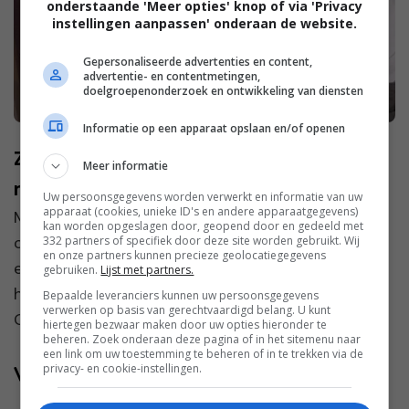
onderstaande 'Meer opties' knop of via 'Privacy
instellingen aanpassen' onderaan de website.
Gepersonaliseerde advertenties en content,
advertentie- en contentmetingen,
doelgroepenonderzoek en ontwikkeling van diensten
Informatie op een apparaat opslaan en/of openen
Zo voel je je beter tijdens die tijd van de
Meer informatie
maand
Uw persoonsgegevens worden verwerkt en informatie van uw
apparaat (cookies, unieke ID's en andere apparaatgegevens)
Meestal is ‘die tijd van de maand’ niet de meest
kan worden opgeslagen door, geopend door en gedeeld met
comfortabele periode. Krampen, vermoeidheid en
332 partners of specifiek door deze site worden gebruikt. Wij
en onze partners kunnen precieze geolocatiegegevens
een onrustig gevoel door je menstruatie kunnen
gebruiken.
Lijst met partners.
het dagelijks leven behoorlijk beïnvloeden.
Bepaalde leveranciers kunnen uw persoonsgegevens
verwerken op basis van gerechtvaardigd belang. U kunt
Gelukkig...
hiertegen bezwaar maken door uw opties hieronder te
beheren. Zoek onderaan deze pagina of in het sitemenu naar
een link om uw toestemming te beheren of in te trekken via de
privacy- en cookie-instellingen.
Volg jij ons al?