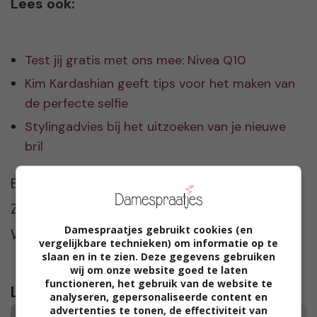
Lees ook:
Test jij gratis met ons mee: Nivea Q10
Kim Kardashian geeft tips voor het maken van
de perfecte selfie
Stylingadvies bij het uitzoeken van je nieuwe
bril
Bron:
Ze.nl
Damespraatjes gebruikt cookies (en
WikiHow.nl
vergelijkbare technieken) om informatie op te
slaan en in te zien. Deze gegevens gebruiken
wij om onze website goed te laten
functioneren, het gebruik van de website te
Lees verder...
analyseren, gepersonaliseerde content en
advertenties te tonen, de effectiviteit van