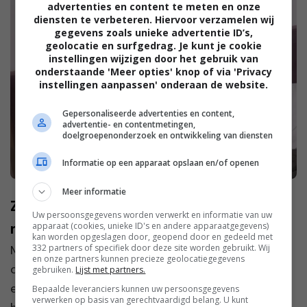
advertenties en content te meten en onze
diensten te verbeteren. Hiervoor verzamelen wij
gegevens zoals unieke advertentie ID’s,
geolocatie en surfgedrag. Je kunt je cookie
instellingen wijzigen door het gebruik van
onderstaande 'Meer opties' knop of via 'Privacy
instellingen aanpassen' onderaan de website.
Gepersonaliseerde advertenties en content,
advertentie- en contentmetingen,
doelgroepenonderzoek en ontwikkeling van diensten
Informatie op een apparaat opslaan en/of openen
Meer informatie
Zo voel je je beter tijdens die tijd van de
Uw persoonsgegevens worden verwerkt en informatie van uw
maand
apparaat (cookies, unieke ID's en andere apparaatgegevens)
kan worden opgeslagen door, geopend door en gedeeld met
332 partners of specifiek door deze site worden gebruikt. Wij
Meestal is ‘die tijd van de maand’ niet de meest
en onze partners kunnen precieze geolocatiegegevens
comfortabele periode. Krampen, vermoeidheid en
gebruiken.
Lijst met partners.
een onrustig gevoel door je menstruatie kunnen
Bepaalde leveranciers kunnen uw persoonsgegevens
verwerken op basis van gerechtvaardigd belang. U kunt