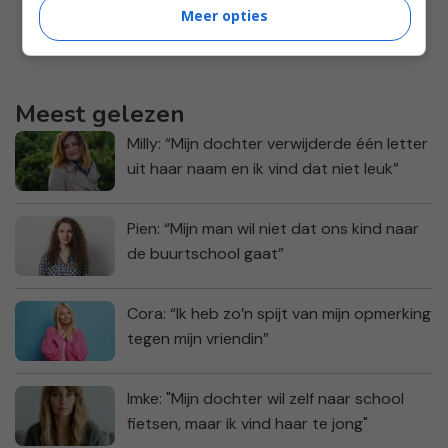
Meer opties
Meest gelezen
Milly: “Mijn dochter verwijderde één letter
uit haar naam en ik vind dat niet leuk”
Pien: “Mijn man wil niet dat ons kind naar
de buurtschool gaat”
Cora: “Ik heb zo’n spijt van mijn opmerking
tegen mijn vriendin”
Imke: "Mijn dochter wil zelf naar school
fietsen, maar ik vind haar te jong"