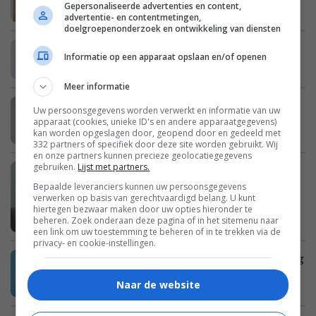
bleek dat we enorme schulden hebben”
Gepersonaliseerde advertenties en content,
advertentie- en contentmetingen,
doelgroepenonderzoek en ontwikkeling van diensten
Erica: “Mijn zus is een enorme
Informatie op een apparaat opslaan en/of openen
opschepster”
Meer informatie
Britt: “Ik heb schurft bij mijn
Uw persoonsgegevens worden verwerkt en informatie van uw
apparaat (cookies, unieke ID's en andere apparaatgegevens)
schoonouders opgelopen”
kan worden opgeslagen door, geopend door en gedeeld met
332 partners of specifiek door deze site worden gebruikt. Wij
en onze partners kunnen precieze geolocatiegegevens
gebruiken.
Lijst met partners.
Imke: “Mijn dochter wil zelf naar school
Bepaalde leveranciers kunnen uw persoonsgegevens
fietsen, maar ik vind haar te jong”
verwerken op basis van gerechtvaardigd belang. U kunt
hiertegen bezwaar maken door uw opties hieronder te
beheren. Zoek onderaan deze pagina of in het sitemenu naar
een link om uw toestemming te beheren of in te trekken via de
privacy- en cookie-instellingen.
Cora: “Ik heb zo’n spijt van mijn opmerking
tegen mijn vriendin”
Naar de website