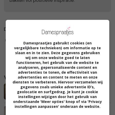
bakken vol positieve inspiratie.
Damespraatjes op
Damespraatjes gebruikt cookies (en
vergelijkbare technieken) om informatie op te
slaan en in te zien. Deze gegevens gebruiken
wij om onze website goed te laten
functioneren, het gebruik van de website te
analyseren, gepersonaliseerde content en
advertenties te tonen, de effectiviteit van
Waargebeurd
advertenties en content te meten en onze
diensten te verbeteren. Hiervoor verzamelen wij
Marieke: “De kinderen in pyjama naar
gegevens zoals unieke advertentie ID’s,
geolocatie en surfgedrag. Je kunt je cookie
school brengen is niet zo erg toch?”
instellingen wijzigen door het gebruik van
onderstaande 'Meer opties' knop of via 'Privacy
instellingen aanpassen' onderaan de website.
Julie: “Na het wegvallen van mijn man