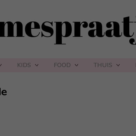
KIDS
FOOD
THUIS
de