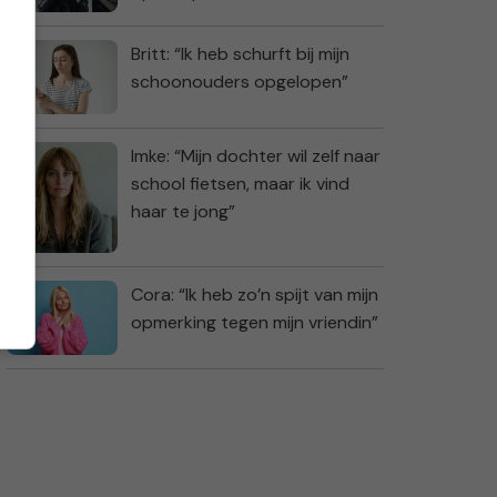
Britt: “Ik heb schurft bij mijn
schoonouders opgelopen”
Imke: “Mijn dochter wil zelf naar
school fietsen, maar ik vind
haar te jong”
Cora: “Ik heb zo’n spijt van mijn
opmerking tegen mijn vriendin”