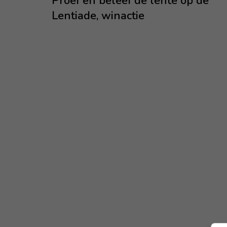
Proef en beleef de lente op de
Lentiade, winactie