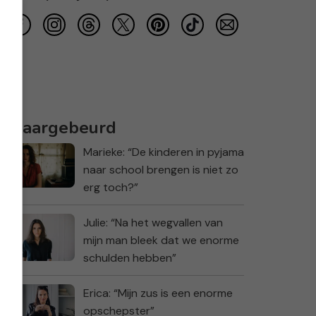
Waargebeurd
Marieke: “De kinderen in pyjama
naar school brengen is niet zo
erg toch?”
Julie: “Na het wegvallen van
mijn man bleek dat we enorme
schulden hebben”
Erica: “Mijn zus is een enorme
opschepster”