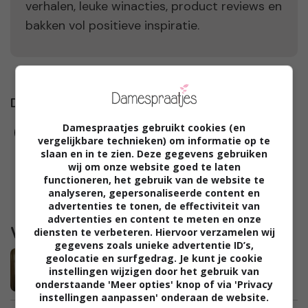
verhalen, leuke winacties, product reviews en
bakken vol positieve inspiratie.
Damespraatjes op
Damespraatjes gebruikt cookies (en
vergelijkbare technieken) om informatie op te
slaan en in te zien. Deze gegevens gebruiken
wij om onze website goed te laten
functioneren, het gebruik van de website te
analyseren, gepersonaliseerde content en
advertenties te tonen, de effectiviteit van
advertenties en content te meten en onze
Waargebeurd
diensten te verbeteren. Hiervoor verzamelen wij
gegevens zoals unieke advertentie ID’s,
Marieke: “De kinderen in pyjama naar
geolocatie en surfgedrag. Je kunt je cookie
instellingen wijzigen door het gebruik van
school brengen is niet zo erg toch?”
onderstaande 'Meer opties' knop of via 'Privacy
instellingen aanpassen' onderaan de website.