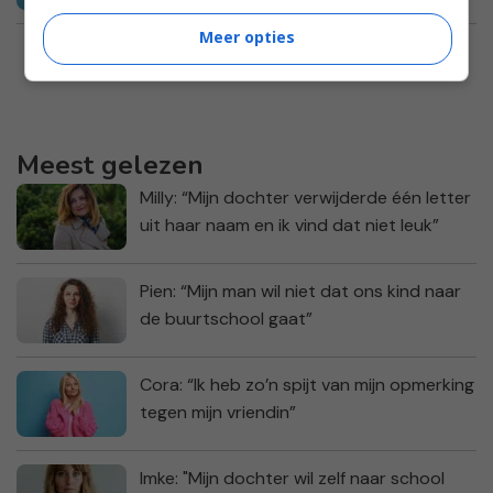
Meer opties
Meest gelezen
Milly: “Mijn dochter verwijderde één letter
uit haar naam en ik vind dat niet leuk”
Pien: “Mijn man wil niet dat ons kind naar
de buurtschool gaat”
Cora: “Ik heb zo’n spijt van mijn opmerking
tegen mijn vriendin”
Imke: "Mijn dochter wil zelf naar school