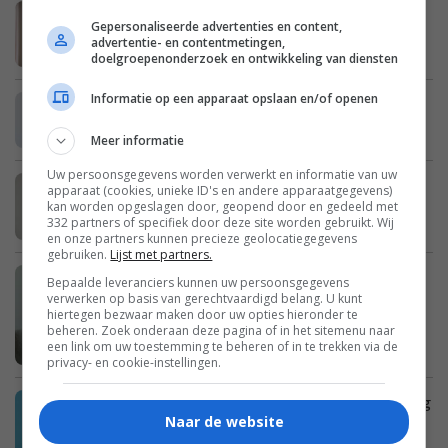
Julie: “Na het wegvallen van mijn man
Gepersonaliseerde advertenties en content,
bleek dat we enorme schulden hebben”
advertentie- en contentmetingen,
doelgroepenonderzoek en ontwikkeling van diensten
Informatie op een apparaat opslaan en/of openen
Erica: “Mijn zus is een enorme
opschepster”
Meer informatie
Uw persoonsgegevens worden verwerkt en informatie van uw
Britt: “Ik heb schurft bij mijn
apparaat (cookies, unieke ID's en andere apparaatgegevens)
kan worden opgeslagen door, geopend door en gedeeld met
schoonouders opgelopen”
332 partners of specifiek door deze site worden gebruikt. Wij
en onze partners kunnen precieze geolocatiegegevens
gebruiken.
Lijst met partners.
Imke: “Mijn dochter wil zelf naar school
Bepaalde leveranciers kunnen uw persoonsgegevens
verwerken op basis van gerechtvaardigd belang. U kunt
fietsen, maar ik vind haar te jong”
hiertegen bezwaar maken door uw opties hieronder te
beheren. Zoek onderaan deze pagina of in het sitemenu naar
een link om uw toestemming te beheren of in te trekken via de
privacy- en cookie-instellingen.
Cora: “Ik heb zo’n spijt van mijn opmerking
Naar de website
tegen mijn vriendin”