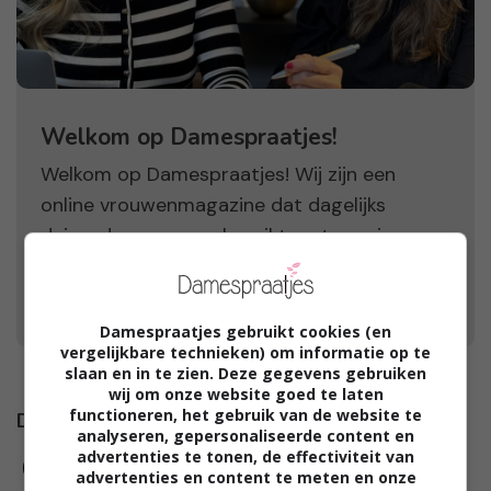
Welkom op Damespraatjes!
Welkom op Damespraatjes! Wij zijn een
online vrouwenmagazine dat dagelijks
duizenden vrouwen bereikt met mooie
verhalen, leuke winacties, product reviews en
bakken vol positieve inspiratie.
Damespraatjes gebruikt cookies (en
vergelijkbare technieken) om informatie op te
slaan en in te zien. Deze gegevens gebruiken
wij om onze website goed te laten
functioneren, het gebruik van de website te
Damespraatjes op
analyseren, gepersonaliseerde content en
advertenties te tonen, de effectiviteit van
advertenties en content te meten en onze