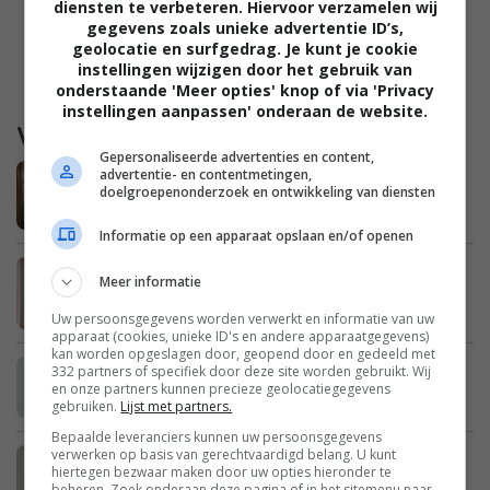
diensten te verbeteren. Hiervoor verzamelen wij
gegevens zoals unieke advertentie ID’s,
geolocatie en surfgedrag. Je kunt je cookie
instellingen wijzigen door het gebruik van
onderstaande 'Meer opties' knop of via 'Privacy
instellingen aanpassen' onderaan de website.
Waargebeurd
Gepersonaliseerde advertenties en content,
Marieke: “De kinderen in pyjama naar
advertentie- en contentmetingen,
doelgroepenonderzoek en ontwikkeling van diensten
school brengen is niet zo erg toch?”
Informatie op een apparaat opslaan en/of openen
Julie: “Na het wegvallen van mijn man
Meer informatie
bleek dat we enorme schulden hebben”
Uw persoonsgegevens worden verwerkt en informatie van uw
apparaat (cookies, unieke ID's en andere apparaatgegevens)
kan worden opgeslagen door, geopend door en gedeeld met
Erica: “Mijn zus is een enorme
332 partners of specifiek door deze site worden gebruikt. Wij
en onze partners kunnen precieze geolocatiegegevens
opschepster”
gebruiken.
Lijst met partners.
Bepaalde leveranciers kunnen uw persoonsgegevens
verwerken op basis van gerechtvaardigd belang. U kunt
Britt: “Ik heb schurft bij mijn
hiertegen bezwaar maken door uw opties hieronder te
schoonouders opgelopen”
beheren. Zoek onderaan deze pagina of in het sitemenu naar