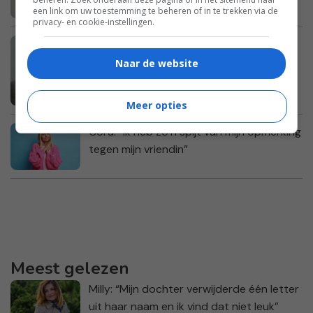
een link om uw toestemming te beheren of in te trekken via de
privacy- en cookie-instellingen.
Imke: “Mijn dochter wil zelf naar school
fietsen, maar ik vind haar te jong”
Naar de website
Meer opties
Cora: “Ik heb zo’n spijt van mijn opmerking
tegen mijn vriendin”
Meest gelezen
Milly: “Mijn dochter verwijderde één letter
uit haar naam en ik vind dat niet leuk”