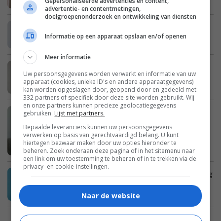
Gepersonaliseerde advertenties en content,
advertentie- en contentmetingen,
doelgroepenonderzoek en ontwikkeling van diensten
Erica: “Mijn zus is een enorme
Informatie op een apparaat opslaan en/of openen
opschepster”
Meer informatie
Britt: “Ik heb schurft bij mijn
Uw persoonsgegevens worden verwerkt en informatie van uw
schoonouders opgelopen”
apparaat (cookies, unieke ID's en andere apparaatgegevens)
kan worden opgeslagen door, geopend door en gedeeld met
332 partners of specifiek door deze site worden gebruikt. Wij
en onze partners kunnen precieze geolocatiegegevens
Imke: “Mijn dochter wil zelf naar school
gebruiken.
Lijst met partners.
fietsen, maar ik vind haar te jong”
Bepaalde leveranciers kunnen uw persoonsgegevens
verwerken op basis van gerechtvaardigd belang. U kunt
hiertegen bezwaar maken door uw opties hieronder te
beheren. Zoek onderaan deze pagina of in het sitemenu naar
een link om uw toestemming te beheren of in te trekken via de
privacy- en cookie-instellingen.
Cora: “Ik heb zo’n spijt van mijn opmerking
tegen mijn vriendin”
Naar de website