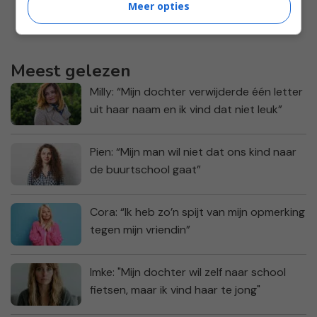
Meer opties
Meest gelezen
Milly: “Mijn dochter verwijderde één letter
uit haar naam en ik vind dat niet leuk”
Pien: “Mijn man wil niet dat ons kind naar
de buurtschool gaat”
Cora: “Ik heb zo’n spijt van mijn opmerking
tegen mijn vriendin”
Imke: "Mijn dochter wil zelf naar school
fietsen, maar ik vind haar te jong"