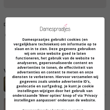
Damespraatjes op
Damespraatjes gebruikt cookies (en
vergelijkbare technieken) om informatie op te
slaan en in te zien. Deze gegevens gebruiken
wij om onze website goed te laten
functioneren, het gebruik van de website te
analyseren, gepersonaliseerde content en
advertenties te tonen, de effectiviteit van
Waargebeurd
advertenties en content te meten en onze
diensten te verbeteren. Hiervoor verzamelen wij
Marieke: “De kinderen in pyjama naar
gegevens zoals unieke advertentie ID’s,
school brengen is niet zo erg toch?”
geolocatie en surfgedrag. Je kunt je cookie
instellingen wijzigen door het gebruik van
onderstaande 'Meer opties' knop of via 'Privacy
instellingen aanpassen' onderaan de website.
Julie: “Na het wegvallen van mijn man
bleek dat we enorme schulden hebben”