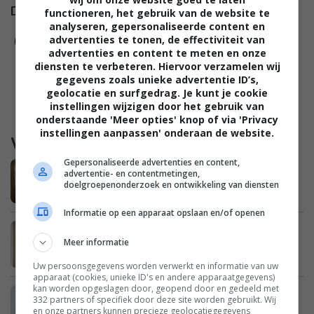
Damespraatjes op
functioneren, het gebruik van de website te
analyseren, gepersonaliseerde content en
advertenties te tonen, de effectiviteit van
advertenties en content te meten en onze
diensten te verbeteren. Hiervoor verzamelen wij
gegevens zoals unieke advertentie ID’s,
geolocatie en surfgedrag. Je kunt je cookie
instellingen wijzigen door het gebruik van
onderstaande 'Meer opties' knop of via 'Privacy
instellingen aanpassen' onderaan de website.
Waargebeurd
Gepersonaliseerde advertenties en content,
Marieke: “De kinderen in pyjama naar
advertentie- en contentmetingen,
school brengen is niet zo erg toch?”
doelgroepenonderzoek en ontwikkeling van diensten
Informatie op een apparaat opslaan en/of openen
Julie: “Na het wegvallen van mijn man
Meer informatie
bleek dat we enorme schulden hebben”
Uw persoonsgegevens worden verwerkt en informatie van uw
apparaat (cookies, unieke ID's en andere apparaatgegevens)
kan worden opgeslagen door, geopend door en gedeeld met
Erica: “Mijn zus is een enorme
332 partners of specifiek door deze site worden gebruikt. Wij
opschepster”
en onze partners kunnen precieze geolocatiegegevens