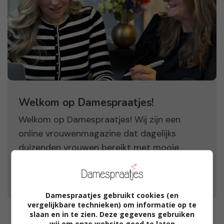
Welkom op Damespraatjes!
Welkom op Damespraatjes! Wij zijn een
online vrouwenmagazine dat dagelijks
duizenden vrouwen bereikt met mooie
verhalen, leuke winacties, product reviews en
bakken vol positieve inspiratie.
Damespraatjes gebruikt cookies (en
vergelijkbare technieken) om informatie op te
slaan en in te zien. Deze gegevens gebruiken
wij om onze website goed te laten