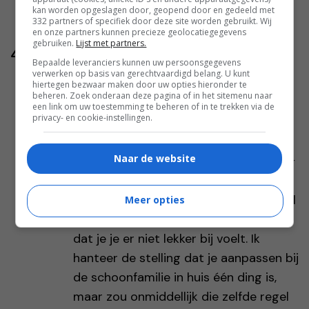
kan worden opgeslagen door, geopend door en gedeeld met
332 partners of specifiek door deze site worden gebruikt. Wij
en onze partners kunnen precieze geolocatiegegevens
gebruiken.
Lijst met partners.
4 reacties
Bepaalde leveranciers kunnen uw persoonsgegevens
verwerken op basis van gerechtvaardigd belang. U kunt
Fiene
-
06 apr
hiertegen bezwaar maken door uw opties hieronder te
beheren. Zoek onderaan deze pagina of in het sitemenu naar
Hou toch op man, wat een vermoeide
een link om uw toestemming te beheren of in te trekken via de
privacy- en cookie-instellingen.
situatie..
Naar de website
Robert van Lieshout-Hendrix
-
06 apr
Schoonvader bepaalt dus in jullie huis
hoe het er aan toe gaat. En jij spaart al
Meer opties
jaren de kool en de geit. Geen wonder
dat je je er niet lekker bij voelt. Ik
hanteer de stelling dat je aanpassen bij
de schoonfamilie in huis één ding is,
maar zou onmiddellijk die zelfde regel