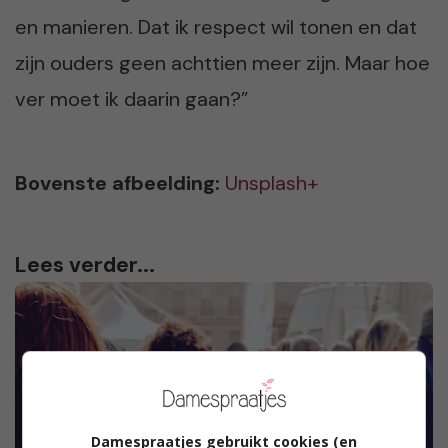
en manieren. Dat ik respect wil tonen en dat
zijn ouders geen achttien meer zijn. Maar hoe
ver moet ik daarin gaan?”
Bovenste afbeelding:
Unsplash+
Lees verder...
Damespraatjes gebruikt cookies (en