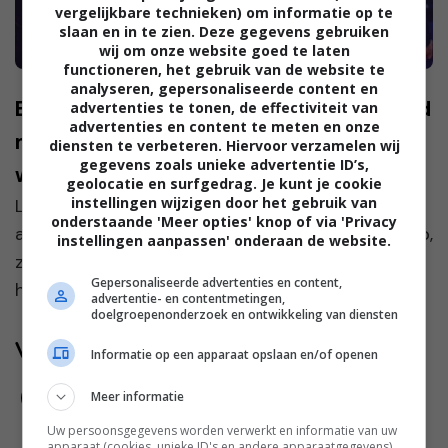
vergelijkbare technieken) om informatie op te
slaan en in te zien. Deze gegevens gebruiken
wij om onze website goed te laten
functioneren, het gebruik van de website te
analyseren, gepersonaliseerde content en
Erica: ‘Ik zag mijn schoonmoeder gearmd
advertenties te tonen, de effectiviteit van
advertenties en content te meten en onze
met een man die niet mijn schoonvader
diensten te verbeteren. Hiervoor verzamelen wij
gegevens zoals unieke advertentie ID’s,
was’
geolocatie en surfgedrag. Je kunt je cookie
instellingen wijzigen door het gebruik van
Lieve Vera, Laatst liep ik in de stad. Ik was lekker
onderstaande 'Meer opties' knop of via 'Privacy
aan het winkelen en toen ik in een kledingzaak liep,
instellingen aanpassen' onderaan de website.
zag ik mijn schoonmoeder lopen. De man naast
Gepersonaliseerde advertenties en content,
haar herkende ik niet, dus ik dacht dat ik me ve...
advertentie- en contentmetingen,
doelgroepenonderzoek en ontwikkeling van diensten
Volg jij ons al?
Informatie op een apparaat opslaan en/of openen
Meer informatie
Uw persoonsgegevens worden verwerkt en informatie van uw
apparaat (cookies, unieke ID's en andere apparaatgegevens)