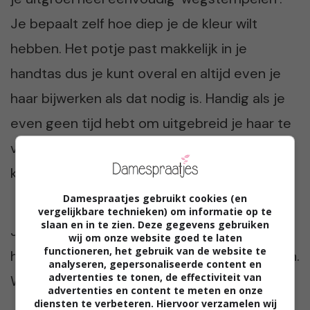
Je bepaalt zelf hoe diep je de kleur wilt
hebben. Het potje past makkelijk in je
handtas dus je kunt overal en altijd even je
haar bijwerken als dat nodig is. Handig als je
even geen tijd hebt om uitgebreid je haar te
verven maar wel goed voor de dag wilt
komen.
Damespraatjes gebruikt cookies (en
vergelijkbare technieken) om informatie op te
slaan en in te zien. Deze gegevens gebruiken
Je begrijpt: ik heb standaard haarmascara in
wij om onze website goed te laten
functioneren, het gebruik van de website te
huis om snel mijn grijze haren te camoufleren.
analyseren, gepersonaliseerde content en
advertenties te tonen, de effectiviteit van
Wat mij betreft de uitvinding van de eeuw!
advertenties en content te meten en onze
diensten te verbeteren. Hiervoor verzamelen wij