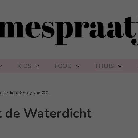
KIDS
FOOD
THUIS
aterdicht Spray van XG2
t de Waterdicht