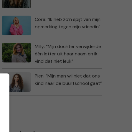
Cora: “Ik heb zo’n spijt van mijn
opmerking tegen mijn vriendin”
Milly: “Mijn dochter verwijderde
één letter uit haar naam en ik
vind dat niet leuk”
Pien: “Mijn man wil niet dat ons
kind naar de buurtschool gaat”