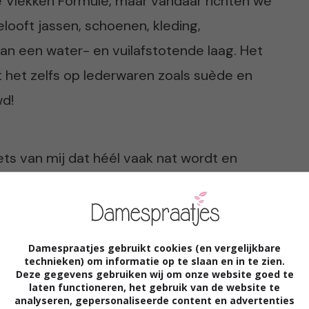
e Vlekken Formule, maar vandaar richten we
looft jassen, schoenen, kleding,
an een water- en vuilafstotende laag. Het
unt het zelfs op lederwaren zoals suède en
wd!
ets van mij dat héél vaak nat wordt en
mijn felroze hardloopschoenen. Deze
eden in Miami gekocht en ik ben er nog
et de schoenen komt vooral doordat ze er
Damespraatjes gebruikt cookies (en vergelijkbare
ij over mijn natte sokken die ik na het
technieken) om informatie op te slaan en in te zien.
Deze gegevens gebruiken wij om onze website goed te
ten, maar doordat ze letterlijk geen
laten functioneren, het gebruik van de website te
analyseren, gepersonaliseerde content en advertenties
 aankunnen. Een goed testobject dus!