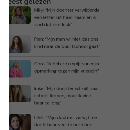
Meest gelezen
Milly: “Mijn dochter verwijderde
één letter uit haar naam en ik
vind dat niet leuk”
Pien: “Mijn man wil niet dat ons
kind naar de buurtschool gaat”
Cora: “Ik heb zo’n spijt van mijn
opmerking tegen mijn vriendin”
Imke: "Mijn dochter wil zelf naar
school fietsen, maar ik vind
haar te jong"
Lillet: “Mijn dochter verwijt me
dat ik haar veel te hard heb