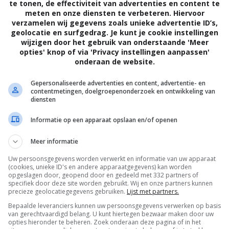
te tonen, de effectiviteit van advertenties en content te
meten en onze diensten te verbeteren. Hiervoor
verzamelen wij gegevens zoals unieke advertentie ID’s,
geolocatie en surfgedrag. Je kunt je cookie instellingen
wijzigen door het gebruik van onderstaande 'Meer
opties' knop of via 'Privacy instellingen aanpassen'
oenen
onderaan de website.
Gepersonaliseerde advertenties en content, advertentie- en
contentmetingen, doelgroepenonderzoek en ontwikkeling van
diensten
Informatie op een apparaat opslaan en/of openen
Meer informatie
Uw persoonsgegevens worden verwerkt en informatie van uw apparaat
n schoon en droog oppervlak. Mijn
(cookies, unieke ID's en andere apparaatgegevens) kan worden
opgeslagen door, geopend door en gedeeld met 332 partners of
r je kunt zien dat er wel wat vlekjes
specifiek door deze site worden gebruikt. Wij en onze partners kunnen
precieze geolocatiegegevens gebruiken.
Lijst met partners.
 werkt! De spray houd je op 20 centimeter
Bepaalde leveranciers kunnen uw persoonsgegevens verwerken op basis
van gerechtvaardigd belang. U kunt hiertegen bezwaar maken door uw
e een paar mooie dunne lagen erop.
opties hieronder te beheren. Zoek onderaan deze pagina of in het