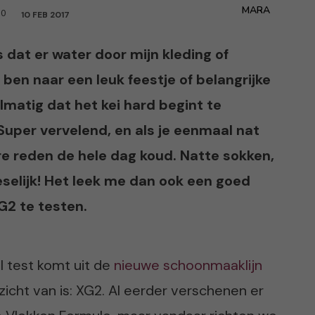
MARA
0
10 FEB 2017
 dat er water door mijn kleding of
ben naar een leuk feestje of belangrijke
matig dat het kei hard begint te
 Super vervelend, en als je eenmaal nat
ere reden de hele dag koud. Natte sokken,
elijk! Het leek me dan ook een goed
G2 te testen.
kel test komt uit de
nieuwe schoonmaaklijn
icht van is: XG2. Al eerder verschenen er