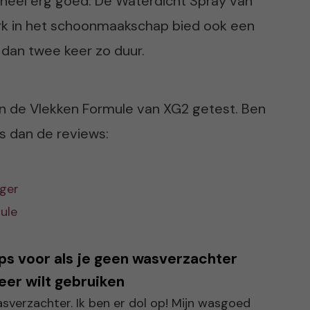
heel erg goed. De Waterdicht Spray van
rk in het schoonmaakschap bied ook een
 dan twee keer zo duur.
n de Vlekken Formule van XG2 getest. Ben
s dan de reviews:
iger
ule
ps voor als je geen wasverzachter
er wilt gebruiken
sverzachter. Ik ben er dol op! Mijn wasgoed