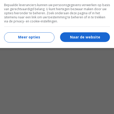
Bepaalde leveranciers kunnen uw persoonsgegevens verwerken op basis
van gerechtvaardigd belang. U kunt hiertegen bezwaar maken door uw
opties hieronder te beheren. Zoek onderaan deze pagina of in het
sitemenu naar een link om uw toestemming te beheren of in te trekken
via de privacy- en cookie-instellingen.
Meer opties
Naar de website