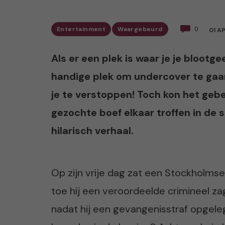
Entertainment
Waargebeurd
0
01 A
Als er een plek is waar je je blootge
handige plek om undercover te gaan
je te verstoppen! Toch kon het geb
gezochte boef elkaar troffen in de s
hilarisch verhaal.
Op zijn vrije dag zat een Stockholmse 
toe hij een veroordeelde crimineel za
nadat hij een gevangenisstraf opgele