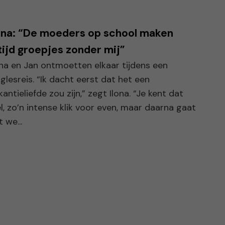
ona: “De moeders op school maken
tijd groepjes zonder mij”
ona en Jan ontmoetten elkaar tijdens een
nglesreis. “Ik dacht eerst dat het een
kantieliefde zou zijn,” zegt Ilona. “Je kent dat
l, zo’n intense klik voor even, maar daarna gaat
 we...