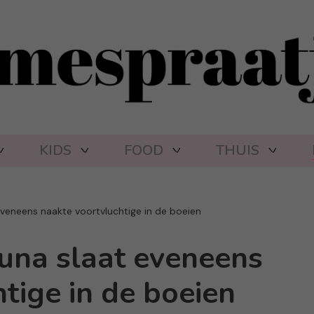
KIDS
FOOD
THUIS
 eveneens naakte voortvluchtige in de boeien
auna slaat eveneens
tige in de boeien