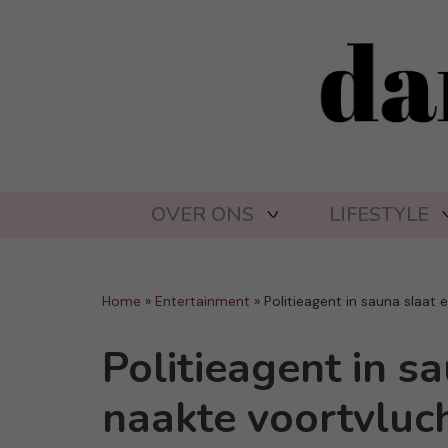
OVER ONS
LIFESTYLE
Home
»
Entertainment
»
Politieagent in sauna slaat
Politieagent in s
naakte voortvluch