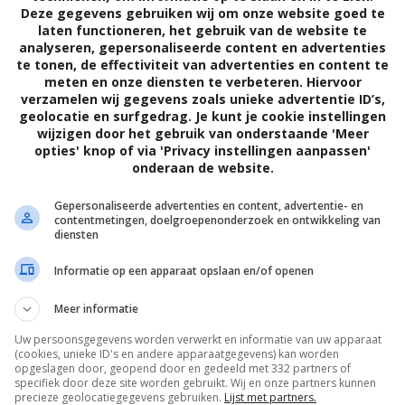
 we er.” Haha! We vinden het een grappig
Deze gegevens gebruiken wij om onze website goed te
laten functioneren, het gebruik van de website te
analyseren, gepersonaliseerde content en advertenties
te tonen, de effectiviteit van advertenties en content te
meten en onze diensten te verbeteren. Hiervoor
verzamelen wij gegevens zoals unieke advertentie ID’s,
geolocatie en surfgedrag. Je kunt je cookie instellingen
wijzigen door het gebruik van onderstaande 'Meer
opties' knop of via 'Privacy instellingen aanpassen'
onderaan de website.
Gepersonaliseerde advertenties en content, advertentie- en
contentmetingen, doelgroepenonderzoek en ontwikkeling van
diensten
Informatie op een apparaat opslaan en/of openen
Meer informatie
Uw persoonsgegevens worden verwerkt en informatie van uw apparaat
(cookies, unieke ID's en andere apparaatgegevens) kan worden
opgeslagen door, geopend door en gedeeld met 332 partners of
specifiek door deze site worden gebruikt. Wij en onze partners kunnen
precieze geolocatiegegevens gebruiken.
Lijst met partners.