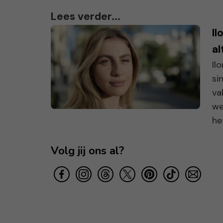
Lees verder...
Il
al
Il
si
va
we
het
Volg jij ons al?