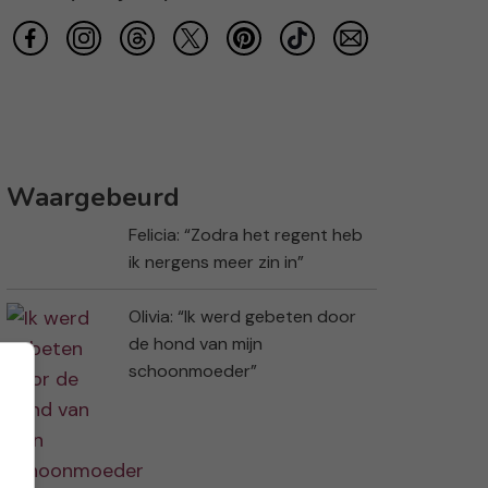
Waargebeurd
Felicia: “Zodra het regent heb
ik nergens meer zin in”
Olivia: “Ik werd gebeten door
de hond van mijn
schoonmoeder”