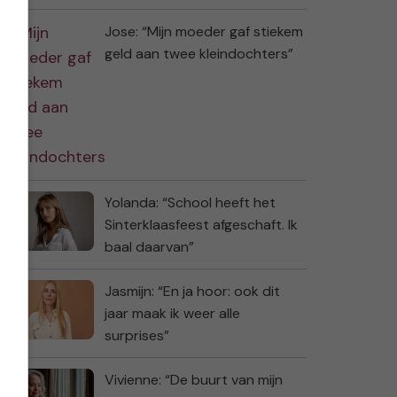
Jose: “Mijn moeder gaf stiekem
geld aan twee kleindochters”
Yolanda: “School heeft het
Sinterklaasfeest afgeschaft. Ik
baal daarvan”
Jasmijn: “En ja hoor: ook dit
jaar maak ik weer alle
surprises”
Vivienne: “De buurt van mijn