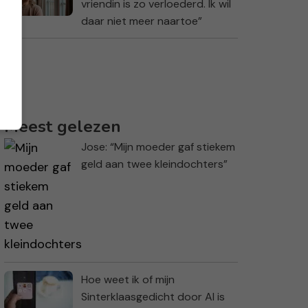
vriendin is zo verloederd. Ik wil
daar niet meer naartoe”
Meest gelezen
Jose: “Mijn moeder gaf stiekem
geld aan twee kleindochters”
Hoe weet ik of mijn
Sinterklaasgedicht door AI is