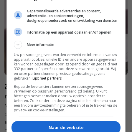
Gepersonaliseerde advertenties en content,
advertentie- en contentmetingen,
doelgroepenonderzoek en ontwikkeling van diensten
Informatie op een apparaat opslaan en/of openen
Meer informatie
Uw persoonsgegevens worden verwerkt en informatie van uw
apparaat (cookies, unieke ID's en andere apparaatgegevens)
kan worden opgeslagen door, geopend door en gedeeld met
332 partners of specifiek door deze site worden gebruikt. Wij
en onze partners kunnen precieze geolocatiegegevens
gebruiken.
Lijst met partners.
Zo voel je je beter tijdens die tijd van de
Bepaalde leveranciers kunnen uw persoonsgegevens
verwerken op basis van gerechtvaardigd belang. U kunt
maand
hiertegen bezwaar maken door uw opties hieronder te
beheren. Zoek onderaan deze pagina of in het sitemenu naar
Meestal is ‘die tijd van de maand’ niet de meest
een link om uw toestemming te beheren of in te trekken via de
privacy- en cookie-instellingen.
comfortabele periode. Krampen, vermoeidheid en
een onrustig gevoel door je menstruatie kunnen
Naar de website
het dagelijks leven behoorlijk beïnvloeden.