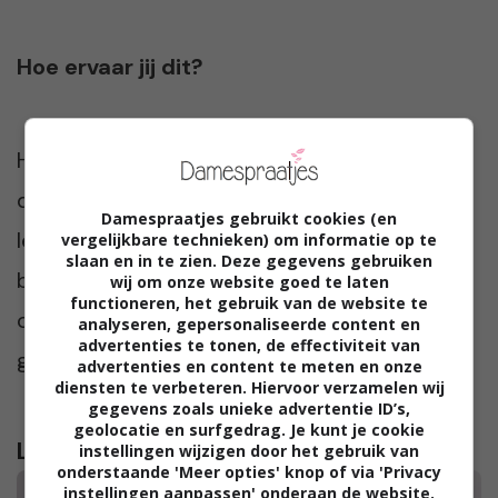
Hoe ervaar jij dit?
Heb jij overgewicht? Herken jij jezelf in de
dingen die Danielle noemt? En vind je dit een
Damespraatjes gebruikt cookies (en
leuke video of juist niet? We zijn heel
vergelijkbare technieken) om informatie op te
slaan en in te zien. Deze gegevens gebruiken
benieuwd. Praat met ons mee in de
wij om onze website goed te laten
functioneren, het gebruik van de website te
comments onder dit artikel. Vinden we
analyseren, gepersonaliseerde content en
advertenties te tonen, de effectiviteit van
gezellig!
advertenties en content te meten en onze
diensten te verbeteren. Hiervoor verzamelen wij
gegevens zoals unieke advertentie ID’s,
geolocatie en surfgedrag. Je kunt je cookie
Lees verder...
instellingen wijzigen door het gebruik van
onderstaande 'Meer opties' knop of via 'Privacy
instellingen aanpassen' onderaan de website.