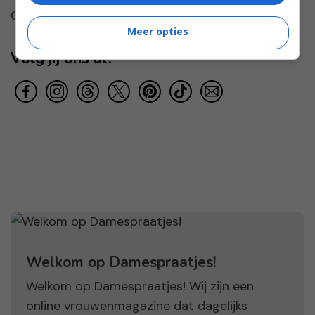
Gelukkig...
Meer opties
Volg jij ons al?
Welkom op Damespraatjes!
Welkom op Damespraatjes! Wij zijn een
online vrouwenmagazine dat dagelijks